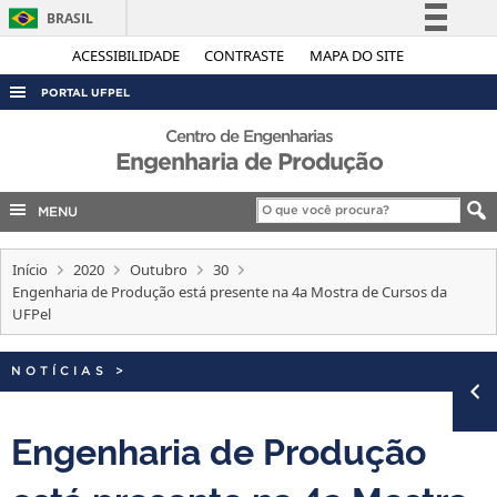
BRASIL
Simplifique!
ACESSIBILIDADE
CONTRASTE
MAPA DO SITE
Comunica BR
PORTAL UFPEL
Participe
ACESSO À INFORMAÇÃO
Centro de Engenharias
Acesso à informação
Engenharia de Produção
AUDITORIA
Legislação
COBALTO
MENU
Canais
CONCURSOS
Início
2020
Outubro
30
EDITAIS
Engenharia de Produção está presente na 4a Mostra de Cursos da
UFPel
INTERNACIONAL
OUVIDORIA
NOTÍCIAS
>
PORTARIAS
Engenharia de Produção
TELEFONES