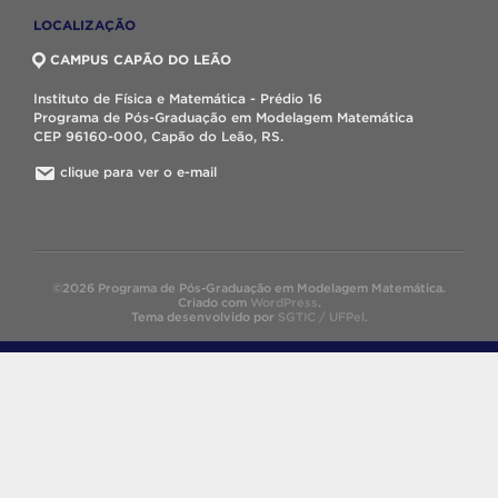
LOCALIZAÇÃO
CAMPUS CAPÃO DO LEÃO
Instituto de Física e Matemática - Prédio 16
Programa de Pós-Graduação em Modelagem Matemática
CEP 96160-000, Capão do Leão, RS.
clique para ver o e-mail
©2026 Programa de Pós-Graduação em Modelagem Matemática.
Criado com
WordPress
.
Tema desenvolvido por
SGTIC / UFPel
.