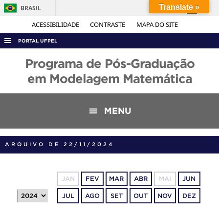
Translate »
BRASIL
Simplifique!
ACESSIBILIDADE
CONTRASTE
MAPA DO SITE
Comunica BR
PORTAL UFPEL
Participe
ACESSO À INFORMAÇÃO
Programa de Pós-Graduação
Acesso à informação
AUDITORIA
em Modelagem Matemática
Legislação
COBALTO
Canais
CONCURSOS
MENU
EDITAIS
INTERNACIONAL
ARQUIVO DE 22/11/2024
OUVIDORIA
PORTARIAS
JAN
FEV
MAR
ABR
MAI
JUN
TELEFONES
JUL
AGO
SET
OUT
NOV
DEZ