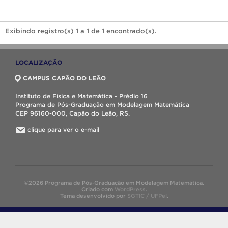
Exibindo registro(s) 1 a 1 de 1 encontrado(s).
LOCALIZAÇÃO
CAMPUS CAPÃO DO LEÃO
Instituto de Física e Matemática - Prédio 16
Programa de Pós-Graduação em Modelagem Matemática
CEP 96160-000, Capão do Leão, RS.
clique para ver o e-mail
©2026 Programa de Pós-Graduação em Modelagem Matemática.
Criado com
WordPress
.
Tema desenvolvido por
SGTIC / UFPel
.