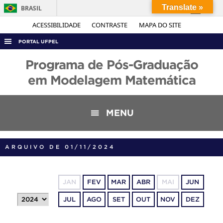
Translate »
BRASIL
Simplifique!
ACESSIBILIDADE
CONTRASTE
MAPA DO SITE
Comunica BR
PORTAL UFPEL
Participe
ACESSO À INFORMAÇÃO
Programa de Pós-Graduação
Acesso à informação
AUDITORIA
em Modelagem Matemática
Legislação
COBALTO
Canais
CONCURSOS
MENU
EDITAIS
INTERNACIONAL
ARQUIVO DE 01/11/2024
OUVIDORIA
PORTARIAS
JAN
FEV
MAR
ABR
MAI
JUN
TELEFONES
JUL
AGO
SET
OUT
NOV
DEZ