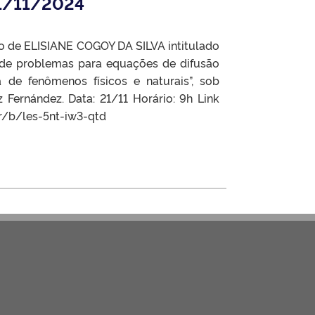
21/11/2024
o de ELISIANE COGOY DA SILVA intitulado
de problemas para equações de difusão
e fenômenos físicos e naturais”, sob
z Fernández. Data: 21/11 Horário: 9h Link
br/b/les-5nt-iw3-qtd