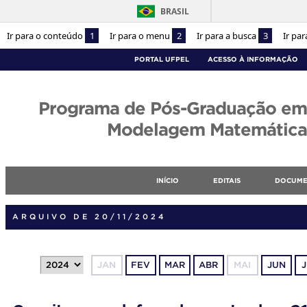
BRASIL
Ir para o conteúdo
1
Ir para o menu
2
Ir para a busca
3
Ir pa
PORTAL UFPEL
ACESSO À INFORMAÇÃO
Programa de Pós-Graduação em
Modelagem Matemática
INÍCIO
EDITAIS
DOCUME
ARQUIVO DE 20/11/2024
JAN
FEV
MAR
ABR
MAI
JUN