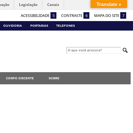
Translate »
mação
Legislação
Canais
ACESSIBILIDADE
5
CONTRASTE
6
MAPA DO SITE
7
OUVIDORIA
PORTARIAS
TELEFONES
CORPO DISCENTE
SOBRE