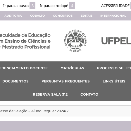
Ir para a busca
3
Ir para o rodapé
4
ACESSIBILIDADE
AUDITORIA
COBALTO
CONCURSOS
EDITAIS
INTERNACIONAL
aculdade de Educação
 Ensino de Ciências e
 Mestrado Profissional
EDENCIAMENTO DOCENTE
MATRÍCULAS
PROCESSO SELET
DOCUMENTOS
PERGUNTAS FREQUENTES
LINKS ÚTEIS
RESERVA SALA 312
CONTATO
esso de Seleção – Aluno Regular 2024/2