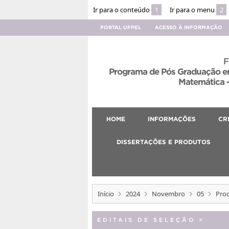
Ir para o conteúdo
1
Ir para o menu
2
PORTAL UFPEL
ACESSO À INFORMAÇÃO
F
Programa de Pós Graduação em
Matemática –
HOME
INFORMAÇÕES
CR
DISSERTAÇÕES E PRODUTOS
Início
2024
Novembro
05
Proc
EDITAIS DE SELEÇÃO
>