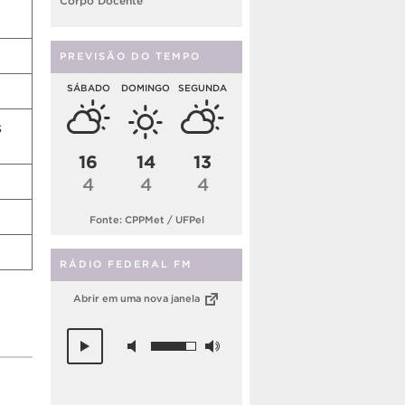
Corpo Docente
PREVISÃO DO TEMPO
SÁBADO
DOMINGO
SEGUNDA
s
16
14
13
4
4
4
Fonte: CPPMet / UFPel
RÁDIO FEDERAL FM
Abrir em uma nova janela