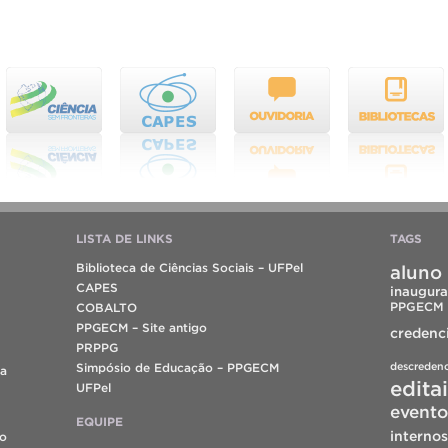
LISTA DE LINKS
TAGS
Biblioteca de Ciências Sociais – UFPel
aluno 
CAPES
inaugura
PPGECM
COBALTO
PPGECM – Site antigo
credenc
PRPPG
descreden
Simpósio de Educação – PPGECM
da
edita
UFPel
evento
EQUIPE
internos
do