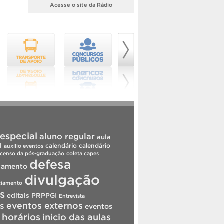
Acesse o site da Rádio
especial
aluno regular
aula
l
calendário
calendário
auxílio eventos
censo da pós-graduação
coleta capes
defesa
iamento
divulgação
ciamento
is
editais PRPPGI
Entrevista
s
eventos externos
eventos
horários
inicio das aulas