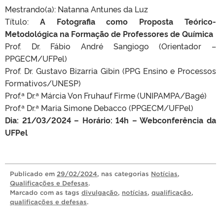
Mestrando(a): Natanna Antunes da Luz
Título:
A Fotografia como Proposta Teórico-
Metodológica na Formação de Professores de Química
Prof. Dr. Fábio André Sangiogo (Orientador –
PPGECM/UFPel)
Prof. Dr. Gustavo Bizarria Gibin (PPG Ensino e Processos
Formativos/UNESP)
Prof.ª Dr.ª Márcia Von Fruhauf Firme (UNIPAMPA/Bagé)
Prof.ª Dr.ª Maria Simone Debacco (PPGECM/UFPel)
Dia: 21/03/2024 – Horário: 14h – Webconferência da
UFPel
Publicado
em
29/02/2024
, nas categorias
Notícias
,
Qualificações e Defesas
.
Marcado com as tags
divulgação
,
notícias
,
qualificação
,
qualificações e defesas
.