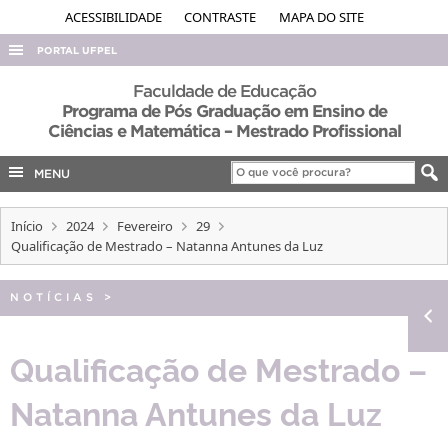
ACESSIBILIDADE
CONTRASTE
MAPA DO SITE
PORTAL UFPEL
ACESSO À INFORMAÇÃO
Faculdade de Educação
Programa de Pós Graduação em Ensino de
AUDITORIA
Ciências e Matemática – Mestrado Profissional
COBALTO
MENU
CONCURSOS
EDITAIS
Início
2024
Fevereiro
29
Qualificação de Mestrado – Natanna Antunes da Luz
INTERNACIONAL
OUVIDORIA
NOTÍCIAS
>
PORTARIAS
Qualificação de Mestrado –
TELEFONES
Natanna Antunes da Luz