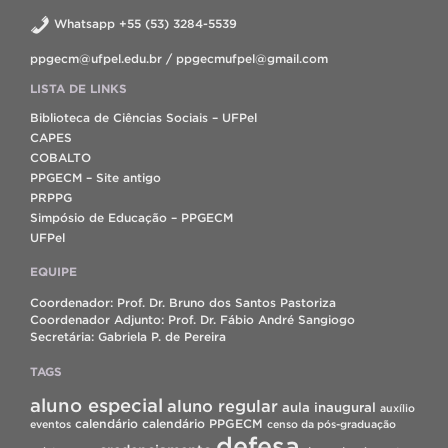
Whatsapp +55 (53) 3284-5539
ppgecm@ufpel.edu.br / ppgecmufpel@gmail.com
LISTA DE LINKS
Biblioteca de Ciências Sociais – UFPel
CAPES
COBALTO
PPGECM – Site antigo
PRPPG
Simpósio de Educação – PPGECM
UFPel
EQUIPE
Coordenador: Prof. Dr. Bruno dos Santos Pastoriza
Coordenador Adjunto: Prof. Dr. Fábio André Sangiogo
Secretária: Gabriela P. de Pereira
TAGS
aluno especial
aluno regular
aula inaugural
auxílio
calendário
calendário PPGECM
eventos
censo da pós-graduação
defesa