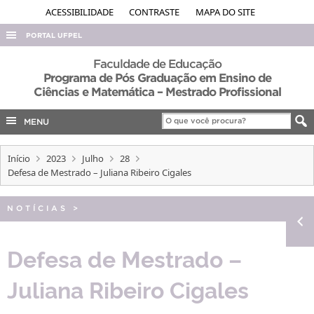
ACESSIBILIDADE
CONTRASTE
MAPA DO SITE
PORTAL UFPEL
ACESSO À INFORMAÇÃO
Faculdade de Educação
Programa de Pós Graduação em Ensino de
AUDITORIA
Ciências e Matemática – Mestrado Profissional
COBALTO
MENU
CONCURSOS
EDITAIS
Início
2023
Julho
28
Defesa de Mestrado – Juliana Ribeiro Cigales
INTERNACIONAL
OUVIDORIA
NOTÍCIAS
>
PORTARIAS
Defesa de Mestrado –
TELEFONES
Juliana Ribeiro Cigales