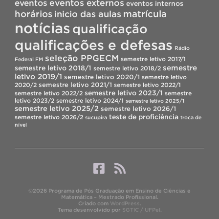
eventos
eventos externos
eventos internos
horários
inicio das aulas
matrícula
notícias
qualificação
qualificações e defesas
Rádio
seleção PPGECM
semestre letivo 2017/1
Federal FM
semestre
semestre letivo 2018/1
semestre letivo 2018/2
letivo 2019/1
semestre letivo 2020/1
semestre letivo
semestre letivo 2021/1
2020/2
semestre letivo 2022/1
semestre letivo 2023/1
semestre letivo 2022/2
semestre
letivo 2023/2
semestre letivo 2024/1
semestre letivo 2025/1
semestre letivo 2025/2
semestre letivo 2026/1
teste de proficiência
semestre letivo 2026/2
sucupira
troca de
nível
©2026 Programa de Pós Graduação em Ensino de Ciências e
Matemática – Mestrado Profissional.
Criado com
WordPress
.
Tema desenvolvido por
SGTIC / UFPel
.