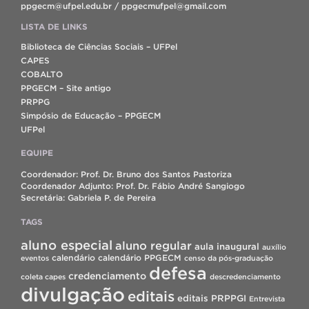
ppgecm@ufpel.edu.br / ppgecmufpel@gmail.com
LISTA DE LINKS
Biblioteca de Ciências Sociais – UFPel
CAPES
COBALTO
PPGECM – Site antigo
PRPPG
Simpósio de Educação – PPGECM
UFPel
EQUIPE
Coordenador: Prof. Dr. Bruno dos Santos Pastoriza
Coordenador Adjunto: Prof. Dr. Fábio André Sangiogo
Secretária: Gabriela P. de Pereira
TAGS
aluno especial
aluno regular
aula inaugural
auxílio
calendário
calendário PPGECM
eventos
censo da pós-graduação
defesa
credenciamento
coleta capes
descredenciamento
divulgação
editais
editais PRPPGI
Entrevista