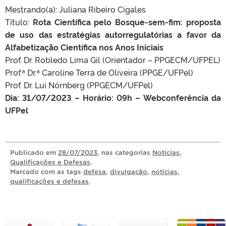
Mestrando(a): Juliana Ribeiro Cigales
Título:
Rota Científica pelo Bosque-sem-fim: proposta
de uso das estratégias autorregulatórias a favor da
Alfabetização Científica nos Anos Iniciais
Prof. Dr. Robledo Lima Gil (Orientador – PPGECM/UFPEL)
Prof.ª Dr.ª Caroline Terra de Oliveira (PPGE/UFPel)
Prof. Dr. Lui Nörnberg (PPGECM/UFPel)
Dia: 31/07/2023 – Horário: 09h – Webconferência da
UFPel
Publicado
em
28/07/2023
, nas categorias
Notícias
,
Qualificações e Defesas
.
Marcado com as tags
defesa
,
divulgação
,
notícias
,
qualificações e defesas
.