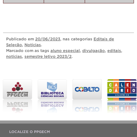
Publicado
em
20/06/2023
, nas categorias
Editais de
Seleção
,
Notícias
.
Marcado com as tags
aluno especial
,
divulgação
,
editais
,
notícias
,
semestre letivo 2023/2
.
LOCALIZE O PPGECM