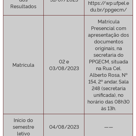
https://wp.ufpel.e
Resultados
du.br/ppgecm/
Matrícula
Presencial com
apresentação dos
documentos
originais, na
secretaria do
02 e
PPGECM, situada
Matrícula
03/08/2023
na Rua Cel.
Alberto Rosa, Nº
154, 2º andar, Sala
248 (secretaria
unificada), no
horário das 08h30
às 13h.
Início do
semestre
04/08/2023
——
letivo