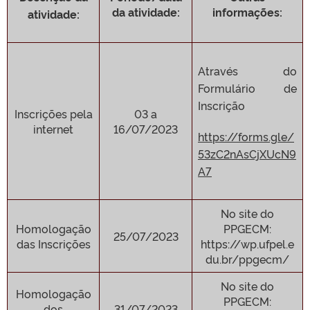
da atividade:
informações:
atividade:
Através do
Formulário de
Inscrição
Inscrições pela
03 a
internet
16/07/2023
https://forms.gle/
53zC2nAsCjXUcN9
A7
No site do
Homologação
PPGECM:
25/07/2023
das Inscrições
https://wp.ufpel.e
du.br/ppgecm/
No site do
Homologação
PPGECM:
dos
31/07/2023