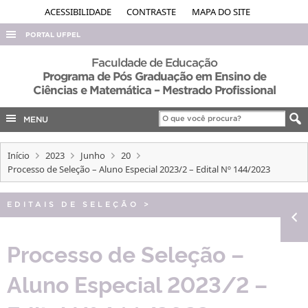
ACESSIBILIDADE
CONTRASTE
MAPA DO SITE
PORTAL UFPEL
ACESSO À INFORMAÇÃO
Faculdade de Educação
Programa de Pós Graduação em Ensino de
AUDITORIA
Ciências e Matemática – Mestrado Profissional
COBALTO
MENU
CONCURSOS
EDITAIS
Início
2023
Junho
20
Processo de Seleção – Aluno Especial 2023/2 – Edital Nº 144/2023
INTERNACIONAL
OUVIDORIA
EDITAIS DE SELEÇÃO
>
PORTARIAS
Processo de Seleção –
TELEFONES
Aluno Especial 2023/2 –