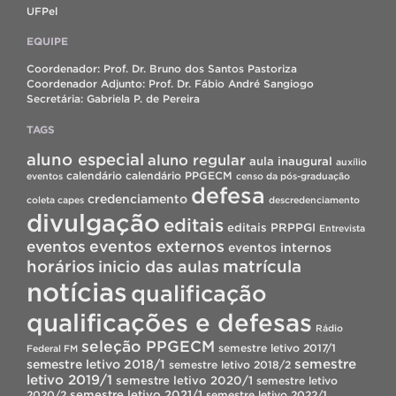
UFPel
EQUIPE
Coordenador: Prof. Dr. Bruno dos Santos Pastoriza
Coordenador Adjunto: Prof. Dr. Fábio André Sangiogo
Secretária: Gabriela P. de Pereira
TAGS
aluno especial
aluno regular
aula inaugural
auxílio
calendário
calendário PPGECM
eventos
censo da pós-graduação
defesa
credenciamento
coleta capes
descredenciamento
divulgação
editais
editais PRPPGI
Entrevista
eventos
eventos externos
eventos internos
horários
inicio das aulas
matrícula
notícias
qualificação
qualificações e defesas
Rádio
seleção PPGECM
semestre letivo 2017/1
Federal FM
semestre
semestre letivo 2018/1
semestre letivo 2018/2
letivo 2019/1
semestre letivo 2020/1
semestre letivo
semestre letivo 2021/1
2020/2
semestre letivo 2022/1