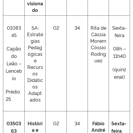
visiona
do
01083
SA:
02
34
Rita de
Sexta-
Estraté
Cássia
45
feira
gias
Morem
Pedag
Cóssio
Capão
08h –
ógicas
Rodrig
do
11h40
e
uez
Leão –
Recurs
(quinz
Lenceb
os
enal)
io
Didátic
os
Prédio
Adapt
25
ados
03503
Históri
02
34
Fábio
Sexta-
a e
André
63
feira