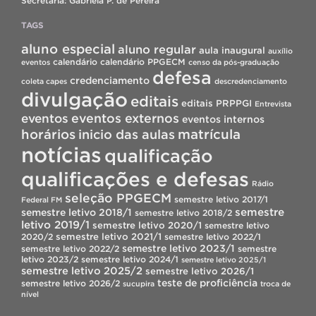
Secretária: Gabriela P. de Pereira
TAGS
aluno especial
aluno regular
aula inaugural
auxílio
calendário
calendário PPGECM
eventos
censo da pós-graduação
defesa
credenciamento
coleta capes
descredenciamento
divulgação
editais
editais PRPPGI
Entrevista
eventos
eventos externos
eventos internos
horários
inicio das aulas
matrícula
notícias
qualificação
qualificações e defesas
Rádio
seleção PPGECM
semestre letivo 2017/1
Federal FM
semestre
semestre letivo 2018/1
semestre letivo 2018/2
letivo 2019/1
semestre letivo 2020/1
semestre letivo
semestre letivo 2021/1
2020/2
semestre letivo 2022/1
semestre letivo 2023/1
semestre letivo 2022/2
semestre
letivo 2023/2
semestre letivo 2024/1
semestre letivo 2025/1
semestre letivo 2025/2
semestre letivo 2026/1
teste de proficiência
semestre letivo 2026/2
sucupira
troca de
nível