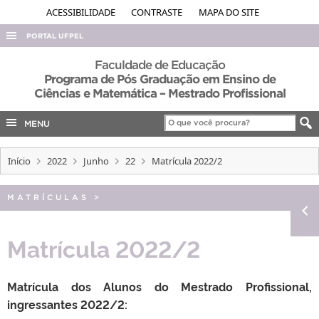
ACESSIBILIDADE
CONTRASTE
MAPA DO SITE
PORTAL UFPEL
ACESSO À INFORMAÇÃO
Faculdade de Educação
Programa de Pós Graduação em Ensino de
AUDITORIA
Ciências e Matemática – Mestrado Profissional
COBALTO
MENU
CONCURSOS
EDITAIS
Início
2022
Junho
22
Matrícula 2022/2
INTERNACIONAL
MATRÍCULAS
>
OUVIDORIA
PORTARIAS
Matrícula 2022/2
TELEFONES
Matrícula dos Alunos do Mestrado Profissional,
ingressantes 2022/2: