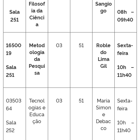
Filosof
Sangio
ia da
go
Sala
08h –
Ciênci
251
09h40
a
16500
Metod
03
51
Roble
Sexta-
ologia
do
19
feira
da
Lima
Pesqui
Gil
Sala
10h –
sa
251
11h40
03503
Tecnol
03
51
Maria
Sexta-
ogias e
Simon
64
feira
Educa
e
ção
Debac
Sala
10h –
co
252
11h40