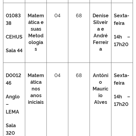
01083
Matem
04
68
Denise
Sexta-
ática e
Silveir
38
feira
suas
a e
Metod
André
CEHUS
14h –
ologia
Ferreir
17h20
s
a
Sala 44
D0012
Matem
04
68
Antôni
Sexta-
ática
o
46
feira
nos
Mauríc
anos
io
Anglo
14h –
iniciais
Alves
–
17h20
LEMA
Sala
320