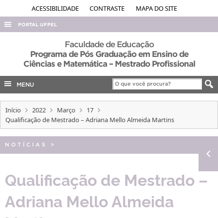
ACESSIBILIDADE
CONTRASTE
MAPA DO SITE
PORTAL UFPEL
ACESSO À INFORMAÇÃO
Faculdade de Educação
Programa de Pós Graduação em Ensino de
AUDITORIA
Ciências e Matemática – Mestrado Profissional
COBALTO
MENU
CONCURSOS
EDITAIS
Início
2022
Março
17
Qualificação de Mestrado – Adriana Mello Almeida Martins
INTERNACIONAL
OUVIDORIA
NOTÍCIAS
>
PORTARIAS
Qualificação de Mestrado –
TELEFONES
Adriana Mello Almeida