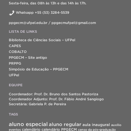
Sexta-feira, das 08h às 13h e das 14h às 17h.
Whatsapp +55 (53) 3284-5539
ppgecm@ufpel.edu.br / ppgecmufpel@gmail.com
LISTA DE LINKS
Biblioteca de Ciências Sociais – UFPel
CAPES
COBALTO
PPGECM – Site antigo
PRPPG
Simpósio de Educação – PPGECM
UFPel
EQUIPE
Coordenador: Prof. Dr. Bruno dos Santos Pastoriza
Coordenador Adjunto: Prof. Dr. Fábio André Sangiogo
Secretária: Gabriela P. de Pereira
TAGS
aluno especial
aluno regular
aula inaugural
auxílio
calendário
calendário PPGECM
eventos
censo da pós-graduação