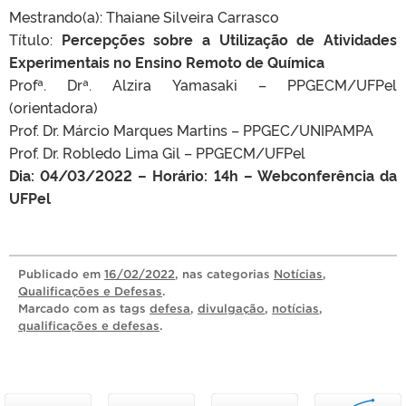
Mestrando(a): Thaiane Silveira Carrasco
Título:
Percepções sobre a Utilização de Atividades
Experimentais no Ensino Remoto de Química
Profª. Drª. Alzira Yamasaki – PPGECM/UFPel
(orientadora)
Prof. Dr. Márcio Marques Martins – PPGEC/UNIPAMPA
Prof. Dr. Robledo Lima Gil – PPGECM/UFPel
Dia: 04/03/2022 – Horário: 14h – Webconferência da
UFPel
Publicado
em
16/02/2022
, nas categorias
Notícias
,
Qualificações e Defesas
.
Marcado com as tags
defesa
,
divulgação
,
notícias
,
qualificações e defesas
.