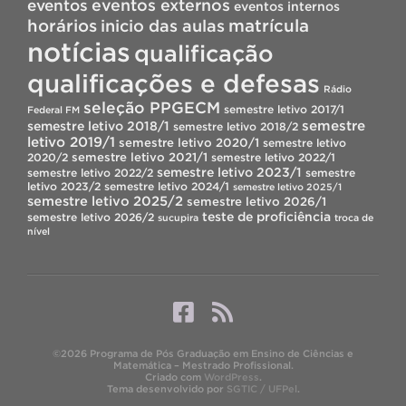
eventos
eventos externos
eventos internos
horários
inicio das aulas
matrícula
notícias
qualificação
qualificações e defesas
Rádio
seleção PPGECM
semestre letivo 2017/1
Federal FM
semestre
semestre letivo 2018/1
semestre letivo 2018/2
letivo 2019/1
semestre letivo 2020/1
semestre letivo
semestre letivo 2021/1
2020/2
semestre letivo 2022/1
semestre letivo 2023/1
semestre letivo 2022/2
semestre
letivo 2023/2
semestre letivo 2024/1
semestre letivo 2025/1
semestre letivo 2025/2
semestre letivo 2026/1
teste de proficiência
semestre letivo 2026/2
sucupira
troca de
nível
©2026 Programa de Pós Graduação em Ensino de Ciências e
Matemática – Mestrado Profissional.
Criado com
WordPress
.
Tema desenvolvido por
SGTIC / UFPel
.