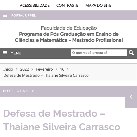
ACESSIBILIDADE
CONTRASTE
MAPA DO SITE
PORTAL UFPEL
ACESSO À INFORMAÇÃO
Faculdade de Educação
Programa de Pós Graduação em Ensino de
AUDITORIA
Ciências e Matemática – Mestrado Profissional
COBALTO
MENU
CONCURSOS
EDITAIS
Início
2022
Fevereiro
16
Defesa de Mestrado – Thaiane Silveira Carrasco
INTERNACIONAL
OUVIDORIA
NOTÍCIAS
>
PORTARIAS
Defesa de Mestrado –
TELEFONES
Thaiane Silveira Carrasco