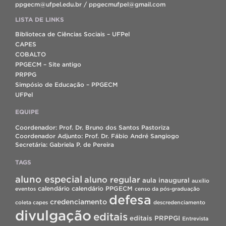
ppgecm@ufpel.edu.br / ppgecmufpel@gmail.com
LISTA DE LINKS
Biblioteca de Ciências Sociais – UFPel
CAPES
COBALTO
PPGECM – Site antigo
PRPPG
Simpósio de Educação – PPGECM
UFPel
EQUIPE
Coordenador: Prof. Dr. Bruno dos Santos Pastoriza
Coordenador Adjunto: Prof. Dr. Fábio André Sangiogo
Secretária: Gabriela P. de Pereira
TAGS
aluno especial
aluno regular
aula inaugural
auxílio
calendário
calendário PPGECM
eventos
censo da pós-graduação
defesa
credenciamento
coleta capes
descredenciamento
divulgação
editais
editais PRPPGI
Entrevista