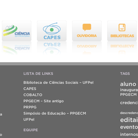
LISTA DE LINKS
TAGS
Biblioteca de Ciências Sociais – UFPel
aluno 
CAPES
inaugura
PPGECM
COBALTO
PPGECM – Site antigo
credenc
PRPPG
descreden
Simpósio de Educação – PPGECM
da
edita
UFPel
evento
EQUIPE
internos
do