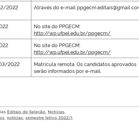
02/2022
Através do e-mail ppgecm.editais@gmail.c
022
No site do PPGECM:
http://wp.ufpel.edu.br/ppgecm/
022
No site do PPGECM:
http://wp.ufpel.edu.br/ppgecm/
/03/2022
Matrícula remota. Os candidatos aprovados
serão informados por e-mail.
rias
Editais de Seleção
,
Notícias
.
ais
,
notícias
,
semestre letivo 2022/1
.