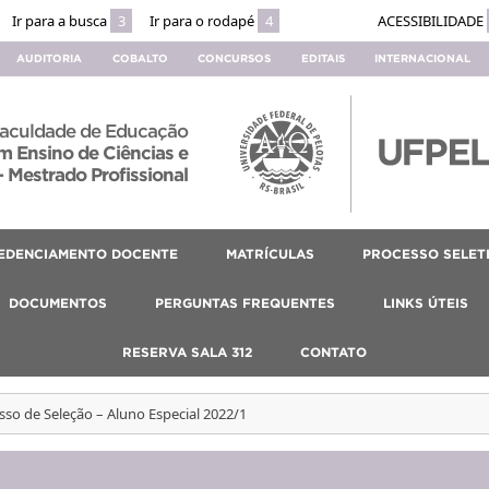
Ir para a busca
3
Ir para o rodapé
4
ACESSIBILIDADE
AUDITORIA
COBALTO
CONCURSOS
EDITAIS
INTERNACIONAL
aculdade de Educação
 Ensino de Ciências e
 Mestrado Profissional
EDENCIAMENTO DOCENTE
MATRÍCULAS
PROCESSO SELET
DOCUMENTOS
PERGUNTAS FREQUENTES
LINKS ÚTEIS
RESERVA SALA 312
CONTATO
sso de Seleção – Aluno Especial 2022/1