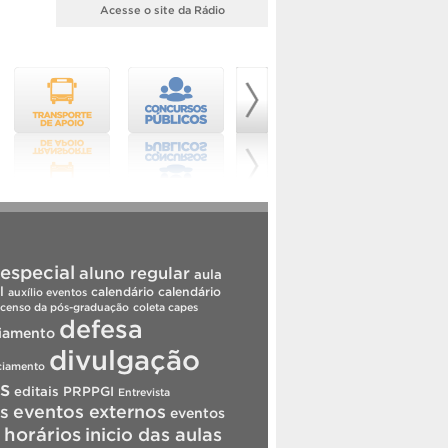
Acesse o site da Rádio
especial
aluno regular
aula
l
calendário
calendário
auxílio eventos
censo da pós-graduação
coleta capes
defesa
iamento
divulgação
ciamento
is
editais PRPPGI
Entrevista
s
eventos externos
eventos
horários
inicio das aulas