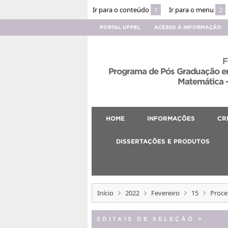
Ir para o conteúdo
1
Ir para o menu
2
PORTAL UFPEL
ACESSO À INFORMAÇÃO
F
Programa de Pós Graduação em
Matemática –
HOME
INFORMAÇÕES
CR
DISSERTAÇÕES E PRODUTOS
Início
2022
Fevereiro
15
Proce
EDITAIS DE SELEÇÃO
>