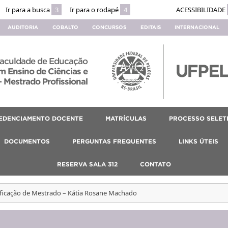
Ir para a busca
3
Ir para o rodapé
4
ACESSIBILIDADE
AUDITORIA
COBALTO
CONCURSOS
EDITAIS
INTERNACIONAL
aculdade de Educação
 Ensino de Ciências e
 Mestrado Profissional
EDENCIAMENTO DOCENTE
MATRÍCULAS
PROCESSO SELET
DOCUMENTOS
PERGUNTAS FREQUENTES
LINKS ÚTEIS
RESERVA SALA 312
CONTATO
ificação de Mestrado – Kátia Rosane Machado