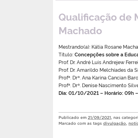
Qualificação de 
Machado
Mestrando(a): Kátia Rosane Mach
Título:
Concepções sobre a Educa
Prof. Dr. André Luis Andrejew Fer
Prof. Dr. Amarildo Melchíades da
Profª. Drª. Ana Karina Cancian Baro
Profª. Drª. Denise Nascimento Si
Dia: 01/10/2021 – Horário: 09h 
Publicado
em
21/09/2021
, nas catego
Marcado com as tags
divulgação
,
notí