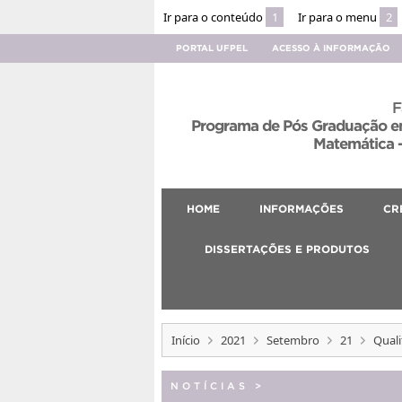
Ir para o conteúdo
1
Ir para o menu
2
PORTAL UFPEL
ACESSO À INFORMAÇÃO
F
Programa de Pós Graduação em
Matemática –
HOME
INFORMAÇÕES
CR
DISSERTAÇÕES E PRODUTOS
Início
2021
Setembro
21
Qual
NOTÍCIAS
>