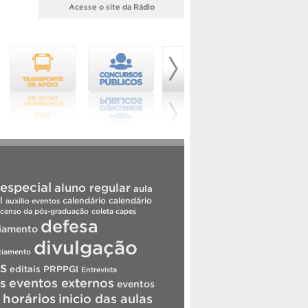
Acesse o site da Rádio
especial
aluno regular
aula
l
calendário
calendário
auxílio eventos
censo da pós-graduação
coleta capes
defesa
iamento
divulgação
ciamento
is
editais PRPPGI
Entrevista
s
eventos externos
eventos
horários
inicio das aulas