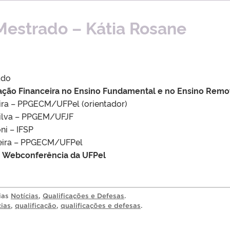
Mestrado – Kátia Rosane
ado
ção Financeira no Ensino Fundamental e no Ensino Remo
reira – PPGECM/UFPel (orientador)
 Silva – PPGEM/UFJF
ni – IFSP
lveira – PPGECM/UFPel
– Webconferência da UFPel
rias
Notícias
,
Qualificações e Defesas
.
cias
,
qualificação
,
qualificações e defesas
.