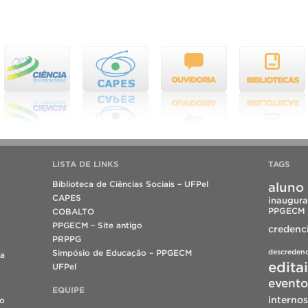
LISTA DE LINKS
TAGS
Biblioteca de Ciências Sociais – UFPel
aluno 
CAPES
inaugura
PPGECM
COBALTO
PPGECM – Site antigo
credenc
PRPPG
descreden
Simpósio de Educação – PPGECM
da
edita
UFPel
evento
EQUIPE
internos
do