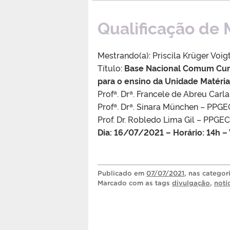
Qualificação de 
Mestrando(a): Priscila Krüger Voig
Título:
Base Nacional Comum Curri
para o ensino da Unidade Matéria
Profª. Drª. Francele de Abreu Car
Profª. Drª. Sinara München – PP
Prof. Dr. Robledo Lima Gil – PPG
Dia: 16/07/2021 – Horário: 14h 
Publicado
em
07/07/2021
, nas categor
Marcado com as tags
divulgação
,
notí