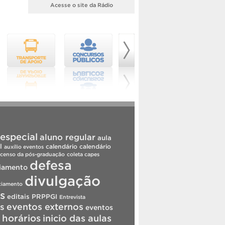
Acesse o site da Rádio
especial
aluno regular
aula
l
calendário
calendário
auxílio eventos
censo da pós-graduação
coleta capes
defesa
iamento
divulgação
ciamento
is
editais PRPPGI
Entrevista
s
eventos externos
eventos
horários
inicio das aulas