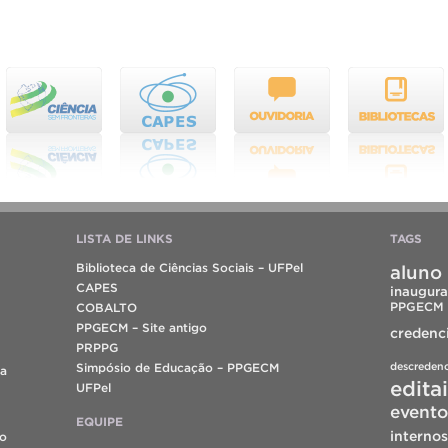
LISTA DE LINKS
TAGS
Biblioteca de Ciências Sociais – UFPel
aluno 
CAPES
inaugura
PPGECM
COBALTO
PPGECM – Site antigo
credenc
PRPPG
descreden
Simpósio de Educação – PPGECM
da
edita
UFPel
evento
EQUIPE
internos
do