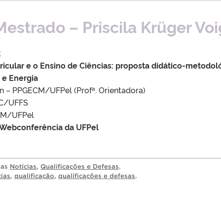
Mestrado – Priscila Krüger Voi
t
cular e o Ensino de Ciências: proposta didático-metodol
 e Energia
lan – PPGECM/UFPel (Profª. Orientadora)
GEC/UFFS
ECM/UFPel
– Webconferência da UFPel
ias
Notícias
,
Qualificações e Defesas
.
cias
,
qualificação
,
qualificações e defesas
.