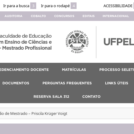
Ir para a busca
3
Ir para o rodapé
4
ACESSIBILIDADE
AUDITORIA
COBALTO
CONCURSOS
EDITAIS
INTERNACIONAL
aculdade de Educação
 Ensino de Ciências e
 Mestrado Profissional
EDENCIAMENTO DOCENTE
MATRÍCULAS
PROCESSO SELET
DOCUMENTOS
PERGUNTAS FREQUENTES
LINKS ÚTEIS
RESERVA SALA 312
CONTATO
ão de Mestrado – Priscila Krüger Voigt