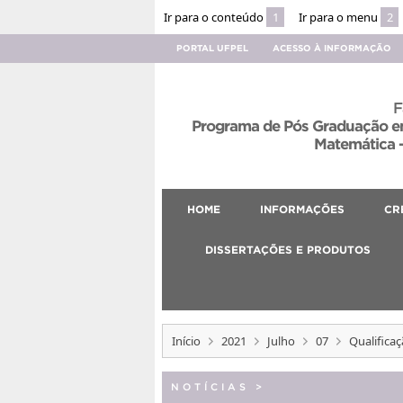
Ir para o conteúdo
1
Ir para o menu
2
PORTAL UFPEL
ACESSO À INFORMAÇÃO
F
Programa de Pós Graduação em
Matemática –
HOME
INFORMAÇÕES
CR
DISSERTAÇÕES E PRODUTOS
Início
2021
Julho
07
Qualificaç
NOTÍCIAS
>