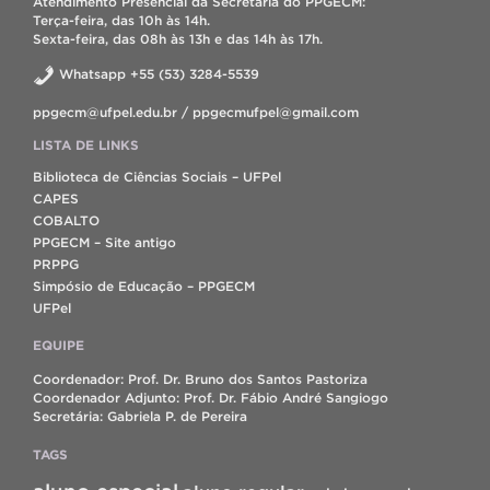
Atendimento Presencial da Secretaria do PPGECM:
Terça-feira, das 10h às 14h.
Sexta-feira, das 08h às 13h e das 14h às 17h.
Whatsapp +55 (53) 3284-5539
ppgecm@ufpel.edu.br / ppgecmufpel@gmail.com
LISTA DE LINKS
Biblioteca de Ciências Sociais – UFPel
CAPES
COBALTO
PPGECM – Site antigo
PRPPG
Simpósio de Educação – PPGECM
UFPel
EQUIPE
Coordenador: Prof. Dr. Bruno dos Santos Pastoriza
Coordenador Adjunto: Prof. Dr. Fábio André Sangiogo
Secretária: Gabriela P. de Pereira
TAGS