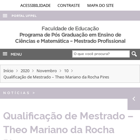
ACESSIBILIDADE
CONTRASTE
MAPA DO SITE
PORTAL UFPEL
ACESSO À INFORMAÇÃO
Faculdade de Educação
Programa de Pós Graduação em Ensino de
AUDITORIA
Ciências e Matemática – Mestrado Profissional
COBALTO
MENU
CONCURSOS
EDITAIS
Início
2020
Novembro
10
Qualificação de Mestrado – Theo Mariano da Rocha Pires
INTERNACIONAL
OUVIDORIA
NOTÍCIAS
>
PORTARIAS
Qualificação de Mestrado –
TELEFONES
Theo Mariano da Rocha