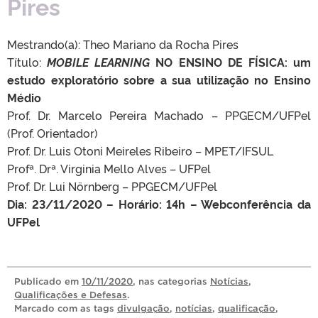
Pires
Mestrando(a): Theo Mariano da Rocha Pires
Título:
MOBILE LEARNING
NO ENSINO DE FÍSICA
:
um
estudo exploratório
sobre a sua utilização no Ensino
Médio
Prof. Dr. Marcelo Pereira Machado – PPGECM/UFPel
(Prof. Orientador)
Prof. Dr. Luis Otoni Meireles Ribeiro – MPET/IFSUL
Profª. Drª. Virginia Mello Alves – UFPel
Prof. Dr. Lui Nörnberg – PPGECM/UFPel
Dia: 23/11/2020 – Horário: 14h – Webconferência da
UFPel
Publicado
em
10/11/2020
, nas categorias
Notícias
,
Qualificações e Defesas
.
Marcado com as tags
divulgação
,
notícias
,
qualificação
,