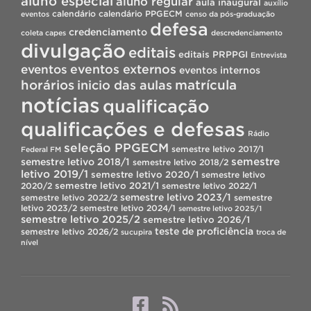
aluno especial
aluno regular
aula inaugural
auxílio
calendário
calendário PPGECM
eventos
censo da pós-graduação
defesa
credenciamento
coleta capes
descredenciamento
divulgação
editais
editais PRPPGI
Entrevista
eventos
eventos externos
eventos internos
horários
inicio das aulas
matrícula
notícias
qualificação
qualificações e defesas
Rádio
seleção PPGECM
semestre letivo 2017/1
Federal FM
semestre
semestre letivo 2018/1
semestre letivo 2018/2
letivo 2019/1
semestre letivo 2020/1
semestre letivo
semestre letivo 2021/1
2020/2
semestre letivo 2022/1
semestre letivo 2023/1
semestre letivo 2022/2
semestre
letivo 2023/2
semestre letivo 2024/1
semestre letivo 2025/1
semestre letivo 2025/2
semestre letivo 2026/1
teste de proficiência
semestre letivo 2026/2
sucupira
troca de
nível