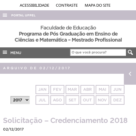
ACESSIBILIDADE
CONTRASTE
MAPA DO SITE
PORTAL UFPEL
ACESSO À INFORMAÇÃO
Faculdade de Educação
Programa de Pós Graduação em Ensino de
AUDITORIA
Ciências e Matemática – Mestrado Profissional
COBALTO
MENU
CONCURSOS
EDITAIS
ARQUIVO DE 02/12/2017
INTERNACIONAL
OUVIDORIA
JAN
FEV
MAR
ABR
MAI
JUN
PORTARIAS
JUL
AGO
SET
OUT
NOV
DEZ
TELEFONES
Solicitação – Credenciamento 2018
02/12/2017