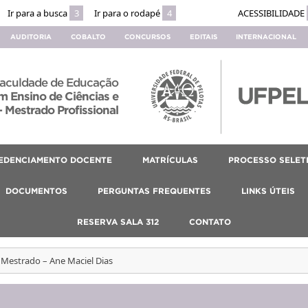
Ir para a busca
3
Ir para o rodapé
4
ACESSIBILIDADE
AUDITORIA
COBALTO
CONCURSOS
EDITAIS
INTERNACIONAL
aculdade de Educação
 Ensino de Ciências e
 Mestrado Profissional
EDENCIAMENTO DOCENTE
MATRÍCULAS
PROCESSO SELET
DOCUMENTOS
PERGUNTAS FREQUENTES
LINKS ÚTEIS
RESERVA SALA 312
CONTATO
 Mestrado – Ane Maciel Dias