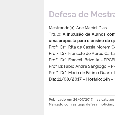
Defesa de Mestr
Mestrando(a): Ane Maciel Dias
Título:
A Inlcusão de Alunos com
uma proposta para o ensino de q
Profª. Drª. Rita de Cássia Morem 
Profª. Drª. Francele de Abreu Car
Profª. Drª. Francéli Brizolla – 
Prof. Dr. Fábio André Sangiogo 
Profª. Drª. Maria de Fátima Duar
Dia: 11/08/2017 – Horário: 14h 
Publicado
em
26/07/2017
, nas catego
Marcado com as tags
defesa
,
notícias
,