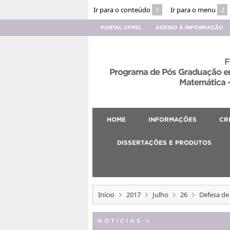
Ir para o conteúdo
1
Ir para o menu
2
PORTAL UFPEL
ACESSO À INFORMAÇÃO
F
Programa de Pós Graduação em
Matemática –
HOME
INFORMAÇÕES
CR
DISSERTAÇÕES E PRODUTOS
Início
2017
Julho
26
Defesa de
NOTÍCIAS
>