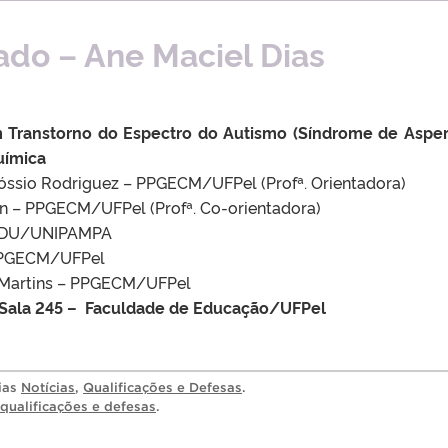
ado – Ane Maciel Dias
 Transtorno do Espectro do Autismo (Síndrome de Asper
uímica
Cóssio Rodriguez – PPGECM/UFPel (Profª. Orientadora)
lan – PPGECM/UFPel (Profª. Co-orientadora)
PPGEDU/UNIPAMPA
– PPGECM/UFPel
te Martins – PPGECM/UFPel
– Sala 245 – Faculdade de Educação/UFPel
rias
Notícias
,
Qualificações e Defesas
.
qualificações e defesas
.