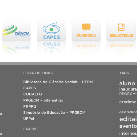
LISTA DE LINKS
TAGS
Biblioteca de Ciências Sociais – UFPel
aluno 
CAPES
inaugura
PPGECM
COBALTO
PPGECM – Site antigo
credenc
PRPPG
descreden
Simpósio de Educação – PPGECM
da
edita
UFPel
evento
EQUIPE
internos
do