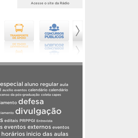
Acesse o site da Rádio
especial
aluno regular
aula
l
calendário
calendário
auxílio eventos
censo da pós-graduação
coleta capes
defesa
iamento
divulgação
ciamento
is
editais PRPPGI
Entrevista
s
eventos externos
eventos
horários
inicio das aulas