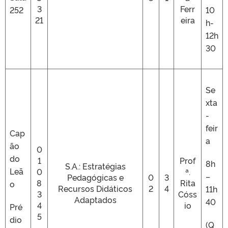
3
Ferr
252
10
21
eira
h-
12h
30
Se
xta
-
feir
Cap
a
ão
0
do
1
Prof
8h
S.A.: Estratégias
Leã
0
ª.
–
Pedagógicas e
0
3
8
Rita
o
Recursos Didáticos
2
4
11h
3
Cóss
Adaptados
40
4
io
Pré
5
dio
(Q