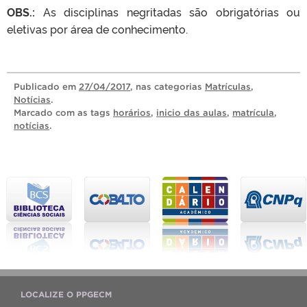
OBS.:
As disciplinas negritadas são obrigatórias ou
eletivas por área de conhecimento.
Publicado
em
27/04/2017
, nas categorias
Matrículas
,
Notícias
.
Marcado com as tags
horários
,
inicio das aulas
,
matrícula
,
notícias
.
LOCALIZE O PPGECM