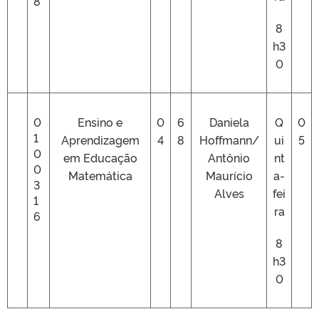
8
8
h3
0
0
Ensino e
0
6
Daniela
Q
0
1
Aprendizagem
4
8
Hoffmann/
ui
5
0
em Educação
Antônio
nt
0
Matemática
Maurício
a-
3
Alves
fei
1
ra
6
8
h3
0