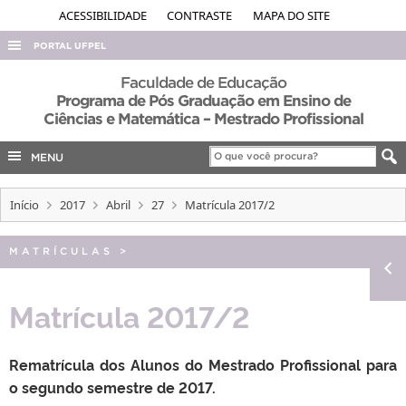
ACESSIBILIDADE
CONTRASTE
MAPA DO SITE
PORTAL UFPEL
ACESSO À INFORMAÇÃO
Faculdade de Educação
Programa de Pós Graduação em Ensino de
AUDITORIA
Ciências e Matemática – Mestrado Profissional
COBALTO
MENU
CONCURSOS
EDITAIS
Início
2017
Abril
27
Matrícula 2017/2
INTERNACIONAL
MATRÍCULAS
>
OUVIDORIA
PORTARIAS
Matrícula 2017/2
TELEFONES
Rematrícula dos Alunos do Mestrado Profissional para
o segundo semestre de 2017.