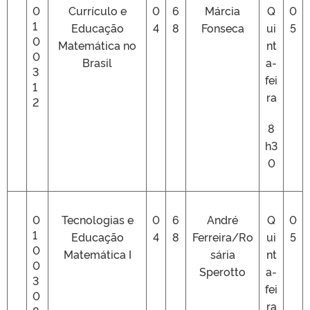
0
Currículo e
0
6
Márcia
Q
0
1
Educação
4
8
Fonseca
ui
5
0
Matemática no
nt
0
Brasil
a-
3
fei
1
ra
2
8
h3
0
0
Tecnologias e
0
6
André
Q
0
1
Educação
4
8
Ferreira/Ro
ui
5
0
Matemática I
sária
nt
0
Sperotto
a-
3
fei
0
ra