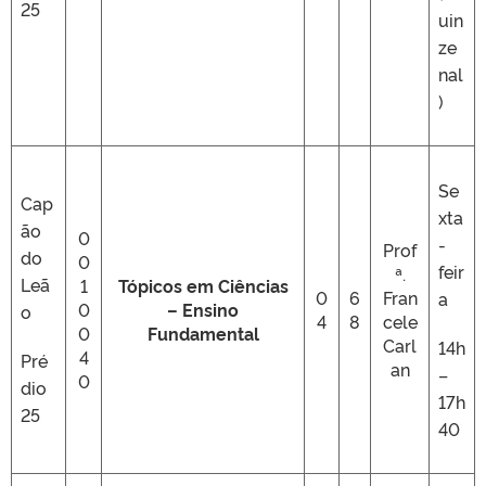
25
uin
ze
nal
)
Se
Cap
xta
ão
0
-
Prof
do
0
feir
ª.
Leã
1
Tópicos em Ciências
0
6
Fran
a
0
– Ensino
o
4
8
cele
0
Fundamental
Carl
14h
4
Pré
an
–
0
dio
17h
25
40