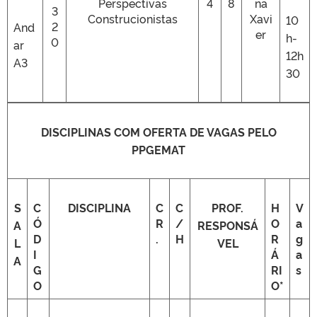
Perspectivas
4
8
na
3
Construcionistas
Xavi
10
2
And
er
h-
0
ar
12h
A3
30
DISCIPLINAS COM OFERTA DE VAGAS PELO
PPGEMAT
S
C
DISCIPLINA
C
C
PROF.
H
V
Ó
R
/
O
a
A
RESPONSÁ
D
.
H
R
g
L
VEL
I
Á
a
A
G
RI
s
O
O*