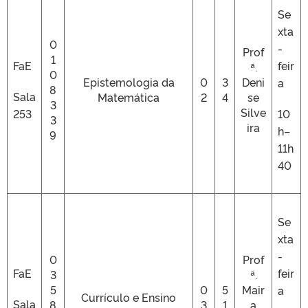
Se
xta
0
-
Prof
1
FaE
feir
ª.
0
Epistemologia da
0
3
Deni
a
8
Sala
Matemática
2
4
se
3
Silve
253
10
3
ira
h–
9
11h
40
Se
xta
-
0
Prof
FaE
feir
3
ª.
5
0
5
Mair
a
Currículo e Ensino
Sala
8
3
1
a