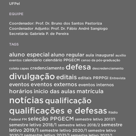
UFPel
EQUIPE
Coordenador: Prof. Dr. Bruno dos Santos Pastoriza
Coordenador Adjunto: Prof. Dr. Fábio André Sangiogo
Secretária: Gabriela P. de Pereira
TAGS
aluno especial
aluno regular
aula inaugural
auxílio
calendário
calendário PPGECM
eventos
censo da pós-graduação
defesa
credenciamento
coleta capes
descredenciamento
divulgação
editais
editais PRPPGI
Entrevista
eventos
eventos externos
eventos internos
horários
inicio das aulas
matrícula
notícias
qualificação
qualificações e defesas
Rádio
seleção PPGECM
semestre letivo 2017/1
Federal FM
semestre
semestre letivo 2018/1
semestre letivo 2018/2
letivo 2019/1
semestre letivo 2020/1
semestre letivo
semestre letivo 2021/1
2020/2
semestre letivo 2022/1