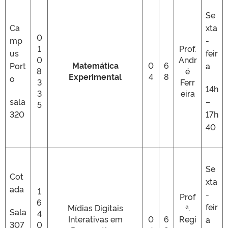
Se
Ca
xta
0
mp
-
1
Prof.
us
feir
0
Andr
Matemática
0
6
Port
a
8
é
Experimental
4
8
o
3
Ferr
14h
3
eira
sala
–
5
320
17h
40
Se
Cot
xta
ada
1
-
Prof
6
feir
Mídias Digitais
ª.
Sala
4
Interativas em
0
6
Regi
a
307
0