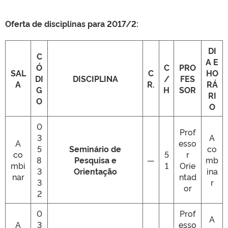
Oferta de disciplinas para 2017/2:
DI
C
A E
Ó
C
PRO
SAL
C
HO
DI
DISCIPLINA
/
FES
A
R.
RÁ
G
H
SOR
RI
O
O
0
Prof
3
A
A
esso
5
Seminário de
co
co
5
r
8
Pesquisa e
—
mb
mbi
1
Orie
3
Orientação
ina
nar
ntad
3
r
or
2
0
Prof
A
A
3
esso