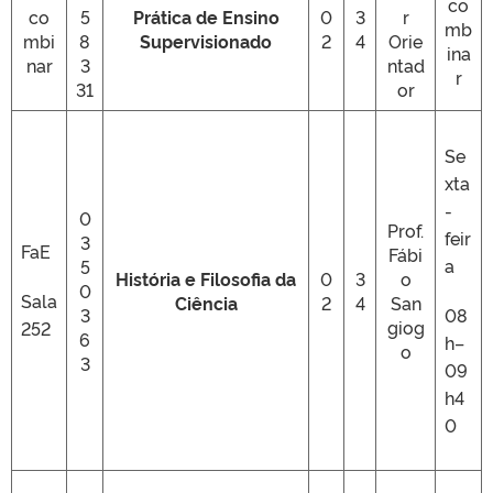
co
co
5
Prática de Ensino
0
3
r
mb
mbi
8
Supervisionado
2
4
Orie
ina
nar
3
ntad
r
31
or
Se
xta
-
0
Prof.
feir
3
FaE
Fábi
a
5
História e Filosofia da
0
3
o
0
Sala
Ciência
2
4
San
3
08
giog
252
6
h–
o
3
09
h4
0