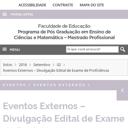
ACESSIBILIDADE
CONTRASTE
MAPA DO SITE
PORTAL UFPEL
ACESSO À INFORMAÇÃO
Faculdade de Educação
Programa de Pós Graduação em Ensino de
AUDITORIA
Ciências e Matemática – Mestrado Profissional
COBALTO
MENU
CONCURSOS
EDITAIS
Início
2016
Setembro
02
Eventos Externos – Divulgação Edital de Exame de Proficiência
INTERNACIONAL
OUVIDORIA
EVENTOS
>
EVENTOS EXTERNOS
>
PORTARIAS
Eventos Externos –
TELEFONES
Divulgação Edital de Exame