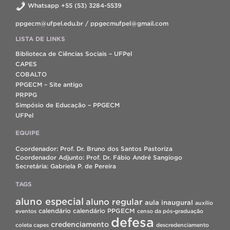
Whatsapp +55 (53) 3284-5539
ppgecm@ufpel.edu.br / ppgecmufpel@gmail.com
LISTA DE LINKS
Biblioteca de Ciências Sociais – UFPel
CAPES
COBALTO
PPGECM – Site antigo
PRPPG
Simpósio de Educação – PPGECM
UFPel
EQUIPE
Coordenador: Prof. Dr. Bruno dos Santos Pastoriza
Coordenador Adjunto: Prof. Dr. Fábio André Sangiogo
Secretária: Gabriela P. de Pereira
TAGS
aluno especial
aluno regular
aula inaugural
auxílio
calendário
calendário PPGECM
eventos
censo da pós-graduação
defesa
credenciamento
coleta capes
descredenciamento