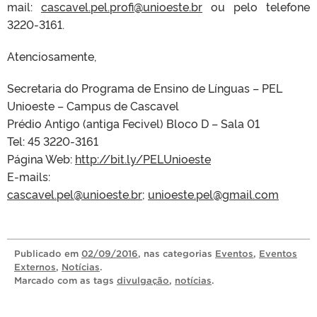
mail:
cascavel.pel.profi@unioeste.br
ou pelo telefone
3220-3161.
Atenciosamente,
Secretaria do Programa de Ensino de Línguas – PEL
Unioeste – Campus de Cascavel
Prédio Antigo (antiga Fecivel) Bloco D – Sala 01
Tel: 45 3220-3161
Página Web:
http://bit.ly/PELUnioeste
E-mails:
cascavel.pel@unioeste.br
;
unioeste.pel@gmail.com
Publicado
em
02/09/2016
, nas categorias
Eventos
,
Eventos
Externos
,
Notícias
.
Marcado com as tags
divulgação
,
notícias
.