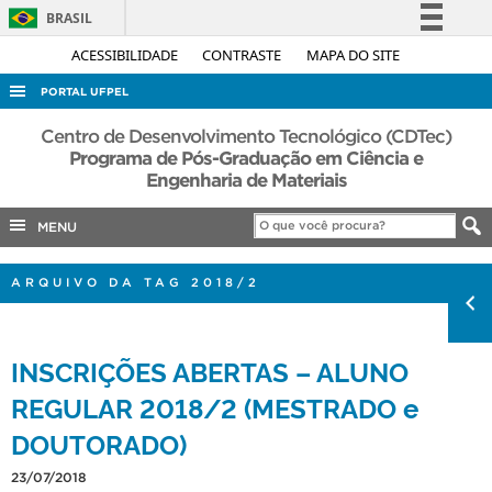
BRASIL
Simplifique!
ACESSIBILIDADE
CONTRASTE
MAPA DO SITE
Comunica BR
PORTAL UFPEL
Participe
ACESSO À INFORMAÇÃO
Centro de Desenvolvimento Tecnológico (CDTec)
Acesso à informação
Programa de Pós-Graduação em Ciência e
AUDITORIA
Engenharia de Materiais
Legislação
COBALTO
Canais
MENU
CONCURSOS
EDITAIS
ARQUIVO DA TAG 2018/2
INTERNACIONAL
OUVIDORIA
INSCRIÇÕES ABERTAS – ALUNO
PORTARIAS
REGULAR 2018/2 (MESTRADO e
TELEFONES
DOUTORADO)
23/07/2018