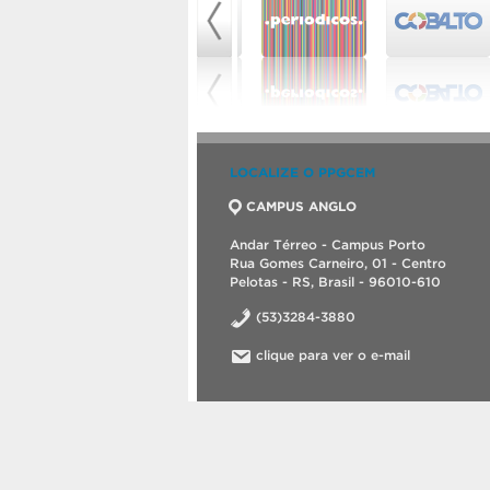
LOCALIZE O PPGCEM
CAMPUS ANGLO
Andar Térreo - Campus Porto
Rua Gomes Carneiro, 01 - Centro
Pelotas - RS, Brasil - 96010-610
(53)3284-3880
clique para ver o e-mail
©2026 Programa de Pós-Graduação em Ciênc
Criado com
WordPress
.
Tema desenvolvid