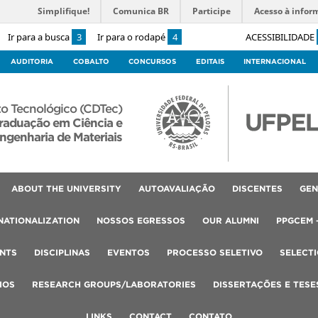
Simplifique!
Comunica BR
Participe
Acesso à infor
Ir para a busca
3
Ir para o rodapé
4
ACESSIBILIDADE
AUDITORIA
COBALTO
CONCURSOS
EDITAIS
INTERNACIONAL
o Tecnológico (CDTec)
raduação em Ciência e
ngenharia de Materiais
ABOUT THE UNIVERSITY
AUTOAVALIAÇÃO
DISCENTES
GEN
NATIONALIZATION
NOSSOS EGRESSOS
OUR ALUMNI
PPGCEM 
NTS
DISCIPLINAS
EVENTOS
PROCESSO SELETIVO
SELECT
IOS
RESEARCH GROUPS/LABORATORIES
DISSERTAÇÕES E TESE
LINKS
CONTACT
CONTATO