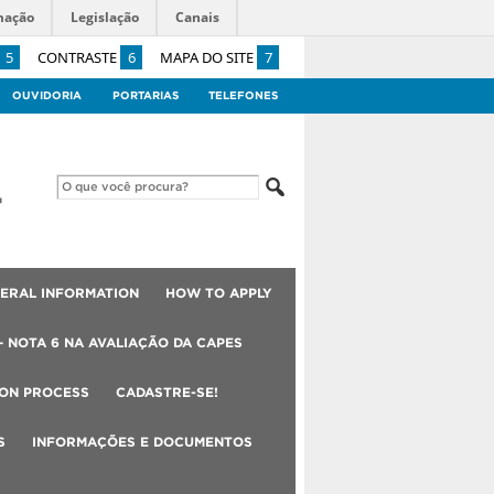
mação
Legislação
Canais
5
CONTRASTE
6
MAPA DO SITE
7
OUVIDORIA
PORTARIAS
TELEFONES
ERAL INFORMATION
HOW TO APPLY
– NOTA 6 NA AVALIAÇÃO DA CAPES
ION PROCESS
CADASTRE-SE!
S
INFORMAÇÕES E DOCUMENTOS