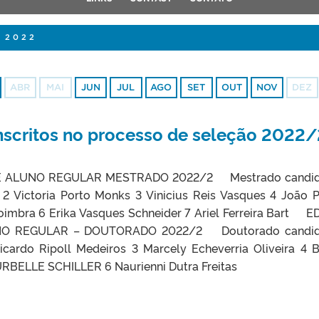
 2022
ABR
MAI
JUN
JUL
AGO
SET
OUT
NOV
DEZ
inscritos no processo de seleção 2022
DE ALUNO REGULAR MESTRADO 2022/2 Mestrado candid
2 Victoria Porto Monks 3 Vinicius Reis Vasques 4 João 
oimbra 6 Erika Vasques Schneider 7 Ariel Ferreira Bart E
NO REGULAR – DOUTORADO 2022/2 Doutorado candid
icardo Ripoll Medeiros 3 Marcely Echeverria Oliveira 4 
RBELLE SCHILLER 6 Naurienni Dutra Freitas