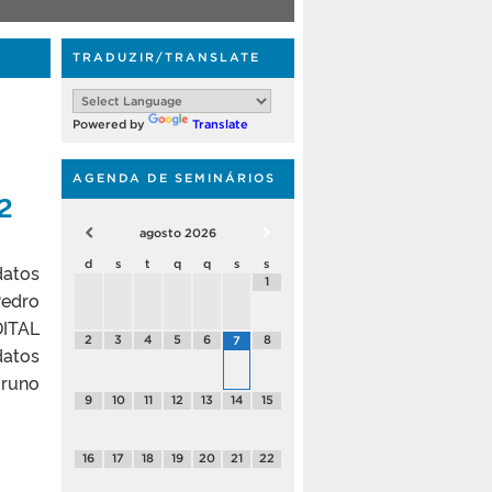
TRADUZIR/TRANSLATE
Powered by
Translate
AGENDA DE SEMINÁRIOS
/2
agosto
2026
d
s
t
q
q
s
s
atos
1
Pedro
DITAL
2
3
4
5
6
8
7
atos
Bruno
9
10
11
12
13
14
15
16
17
18
19
20
21
22