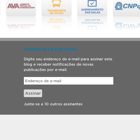
ASSINAR BLOG POR E-MAIL
Digite seu endereço de e-mail para assinar este
blog e receber notificações de novas
publicações por e-mail.
Endereço
de
e-
Assinar
mail
Junte-se a 10 outros assinantes
ia e Engenharia de Materiais.
o por
SGTIC / UFPel
.