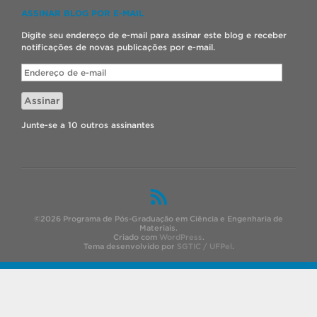
ASSINAR BLOG POR E-MAIL
Digite seu endereço de e-mail para assinar este blog e receber
notificações de novas publicações por e-mail.
Endereço
de
e-
Assinar
mail
Junte-se a 10 outros assinantes
©2026 Programa de Pós-Graduação em Ciência e Engenharia de
Materiais.
Criado com
WordPress
.
Tema desenvolvido por
SGTIC / UFPel
.