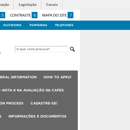
mação
Legislação
Canais
5
CONTRASTE
6
MAPA DO SITE
7
OUVIDORIA
PORTARIAS
TELEFONES
ERAL INFORMATION
HOW TO APPLY
– NOTA 6 NA AVALIAÇÃO DA CAPES
ION PROCESS
CADASTRE-SE!
S
INFORMAÇÕES E DOCUMENTOS