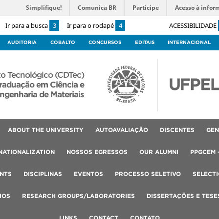
Simplifique!
Comunica BR
Participe
Acesso à infor
Ir para a busca
3
Ir para o rodapé
4
ACESSIBILIDADE
AUDITORIA
COBALTO
CONCURSOS
EDITAIS
INTERNACIONAL
o Tecnológico (CDTec)
raduação em Ciência e
ngenharia de Materiais
ABOUT THE UNIVERSITY
AUTOAVALIAÇÃO
DISCENTES
GEN
NATIONALIZATION
NOSSOS EGRESSOS
OUR ALUMNI
PPGCEM 
NTS
DISCIPLINAS
EVENTOS
PROCESSO SELETIVO
SELECT
IOS
RESEARCH GROUPS/LABORATORIES
DISSERTAÇÕES E TESE
LINKS
CONTACT
CONTATO