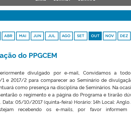
ABR
MAI
JUN
JUL
AGO
SET
OUT
NOV
DEZ
ntação do PPGCEM
teriormente divulgado por e-mail, Convidamos a tod
7/1 e 2017/2 para comparecer ao Seminário de divulgaç
uará como presença na disciplina de Seminários. Na ocasi
sentarão o regimento e a página do Programa e tirarão dú
Data: 05/10/2017 (quinta-feira) Horário: 14h Local: Anglo.
stejam recebendo os e-mails, por favor informem 