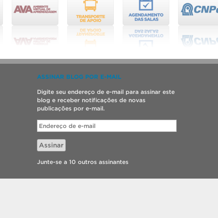
ASSINAR BLOG POR E-MAIL
Digite seu endereço de e-mail para assinar este
blog e receber notificações de novas
publicações por e-mail.
Endereço
de
e-
Assinar
mail
Junte-se a 10 outros assinantes
ia e Engenharia de Materiais.
o por
SGTIC / UFPel
.