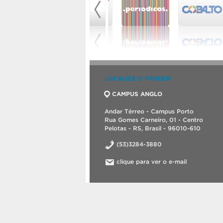
LOCALIZE O PPGCEM
CAMPUS ANGLO
Andar Térreo - Campus Porto
Rua Gomes Carneiro, 01 - Centro
Pelotas - RS, Brasil - 96010-610
(53)3284-3880
clique para ver o e-mail
©2026 Programa de Pós-Graduação em Ciênc
Criado com
WordPress
.
Tema desenvolvid