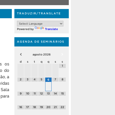
TRADUZIR/TRANSLATE
Powered by
Translate
AGENDA DE SEMINÁRIOS
agosto
2026
d
s
t
q
q
s
s
os os
1
ão do
ão, a
2
3
4
5
7
8
6
vidas
 Sala
9
10
11
12
13
14
15
para
16
17
18
19
20
21
22