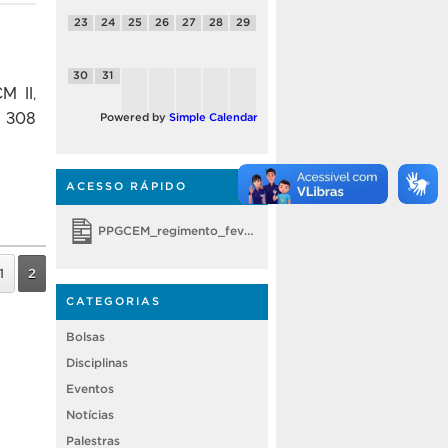
23
24
25
26
27
28
29
30
31
M II,
a 308
Powered by
Simple Calendar
ACESSO RÁPIDO
PPGCEM_regimento_fevereiro 2018
1
2
CATEGORIAS
Bolsas
Disciplinas
Eventos
Notícias
Palestras