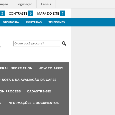
mação
Legislação
Canais
5
CONTRASTE
6
MAPA DO SITE
7
OUVIDORIA
PORTARIAS
TELEFONES
ERAL INFORMATION
HOW TO APPLY
– NOTA 6 NA AVALIAÇÃO DA CAPES
ION PROCESS
CADASTRE-SE!
S
INFORMAÇÕES E DOCUMENTOS