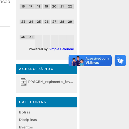
ação
16
17
18
19
20
21
22
23
24
25
26
27
28
29
30
31
Powered by
Simple Calendar
ACESSO RÁPIDO
PPGCEM_regimento_fevereiro 2018
CATEGORIAS
Bolsas
Disciplinas
Eventos