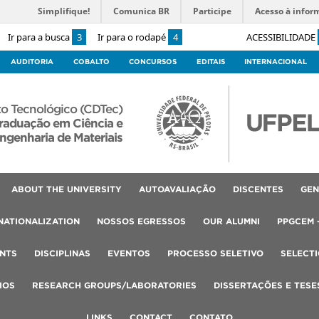
Simplifique!
Comunica BR
Participe
Acesso à infor
Ir para a busca
3
Ir para o rodapé
4
ACESSIBILIDADE
AUDITORIA
COBALTO
CONCURSOS
EDITAIS
INTERNACIONAL
o Tecnológico (CDTec)
raduação em Ciência e
ngenharia de Materiais
ABOUT THE UNIVERSITY
AUTOAVALIAÇÃO
DISCENTES
GEN
NATIONALIZATION
NOSSOS EGRESSOS
OUR ALUMNI
PPGCEM 
NTS
DISCIPLINAS
EVENTOS
PROCESSO SELETIVO
SELECT
IOS
RESEARCH GROUPS/LABORATORIES
DISSERTAÇÕES E TESE
LINKS
CONTACT
CONTATO