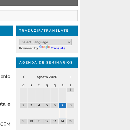
TRADUZIR/TRANSLATE
Powered by
Translate
AGENDA DE SEMINÁRIOS
mento
agosto
2026
d
s
t
q
q
s
s
1
ata e
2
3
4
5
6
8
7
9
10
11
12
13
14
15
PGCEM