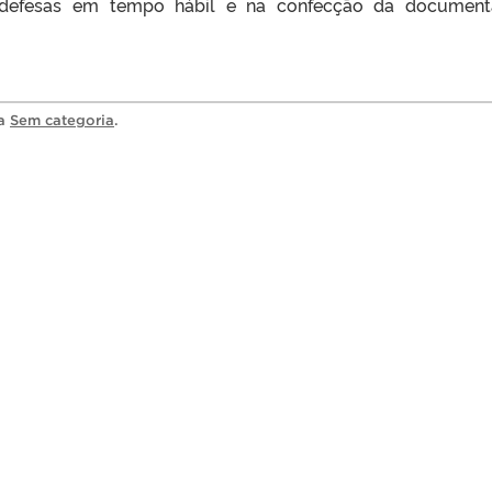
 defesas em tempo hábil e na confecção da document
ia
Sem categoria
.