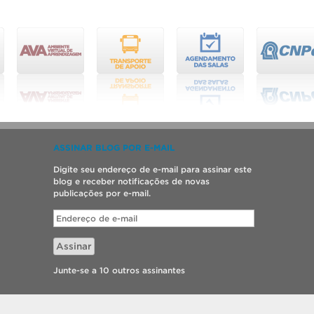
ASSINAR BLOG POR E-MAIL
Digite seu endereço de e-mail para assinar este
blog e receber notificações de novas
publicações por e-mail.
Endereço
de
e-
Assinar
mail
Junte-se a 10 outros assinantes