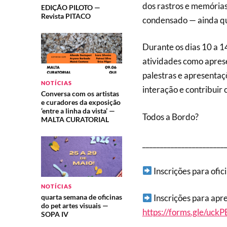
dos rastros e memórias
EDIÇÃO PILOTO —
Revista PITACO
condensado — ainda que
Durante os dias 10 a 
atividades como apresen
palestras e apresenta
NOTÍCIAS
interação e contribui
Conversa com os artistas
e curadores da exposição
‘entre a linha da vista’ —
Todos a Bordo?
MALTA CURATORIAL
_______________________
Inscrições para ofic
NOTÍCIAS
quarta semana de oficinas
Inscrições para apre
do pet artes visuais —
https://forms.gle/uc
SOPA IV