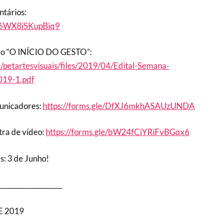
ntários:
gi6WX8iSKupBiq9
ção “O INÍCIO DO GESTO”:
r/petartesvisuais/files/2019/04/Edital-Semana-
19-1.pdf
municadores:
https://forms.gle/DfXJ6mkhASAUzUNDA
tra de vídeo:
https://forms.gle/bW24fCiYRiFvBGqx6
s: 3 de Junho!
___________________
E 2019