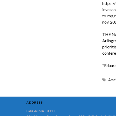
https:/
invasao
trump,
nov. 20
THE N
Arlingt
priorit
confere
*Eduar
Amér
ADDRESS
LabGRIMA-UFPEL