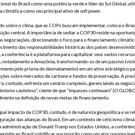
cional do Brasil como uma potência verde e líder do Sul Global, uti
a climática como seu principal ativo de
soft power
.
do sobre o clima, que as COPs buscam implementar, coloca o Bras
ição central. A importância de sediar a COP30 reside na oportuni
as negociações, direcionando o foco para o financiamento climátic
cimento das responsabilidades históricas dos países desenvolvido
, a conferência é a plataforma para capitalizar seus vastos recurso
s, notadamente a Amazônia, transformando-os de um passivo (vist
rmente pelo prisma do desmatamento) em um ativo estratégico pa
ções sobre mercados de carbono e fundos de preservação. A pres
ira, contudo, enfrenta um cenário complexo, gerenciando as negoc
imismo cauteloso”, ciente de que “impasses continuam” (O GLOBO
lmente na definição de novas metas de financiamento.
ipal impacto da COP30, contudo, é de natureza geopolítica e se ref
guração das alianças do Brasil. Em um contexto de ceticismo climá
a administração de Donald Trump nos Estados Unidos, a conferên
ermite ao Brasil solidificar sua posição como um ator responsável