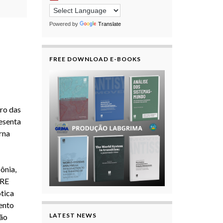
Powered by
Translate
FREE DOWNLOAD E-BOOKS
ro das
esenta
rna
ônia,
URE
tica
ento
LATEST NEWS
ção