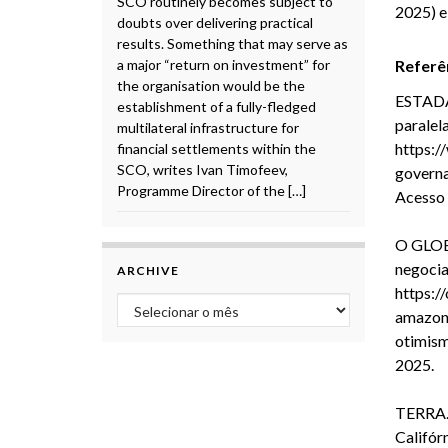
SCO routinely becomes subject to
2025) e
doubts over delivering practical
results. Something that may serve as
a major “return on investment” for
Referê
the organisation would be the
ESTAD
establishment of a fully-fledged
paralel
multilateral infrastructure for
https:/
financial settlements within the
SCO, writes Ivan Timofeev,
governa
Programme Director of the […]
Acesso 
O GLO
negocia
ARCHIVE
https:/
Archive
amazoni
otimis
2025.
TERRA
Califór