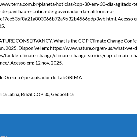
/www.terra.com.br/planeta/noticias/cop-30-em-30-dia-agitado-t
-de-pavilhao-e-critica-de-governador-da-california-a-
ccf7ce536f8a21a803066b72a9632b4566pdp3wb.html
. Acesso 
25.
ATURE CONSERVANCY.
What Is the COP Climate Change Confe
on, 2025. Disponível em:
https://www.nature.org/en-us/what-we-d
ies/tackle-climate-change/climate-change-stories/cop-climate-ch
nce/
. Acesso em: 12 nov. 2025.
do Grecco é pesquisador do LabGRIMA
ica Latina
,
Brazil
,
COP 30
,
Geopolítica