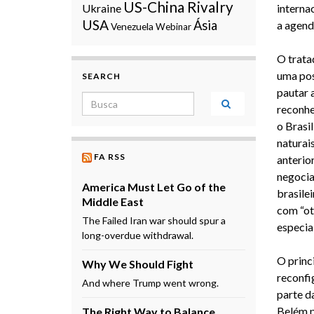
US-China Rivalry
Ukraine
interna
USA
Ásia
a agend
Venezuela
Webinar
O trata
uma pos
SEARCH
pautar 
Search for:
reconhe
o Brasil
naturai
FA RSS
anterio
negocia
America Must Let Go of the
brasile
Middle East
com “ot
The Failed Iran war should spur a
especia
long-overdue withdrawal.
O princ
Why We Should Fight
reconfi
And where Trump went wrong.
parte d
Belém p
The Right Way to Balance