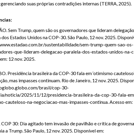
 gerenciando suas próprias contradições internas (TERRA, 2025).
ncias:
ÃO.
Sem Trump, quem são os governadores que lideram delegaçã
a dos Estados Unidos na COP-30
. São Paulo, 12 nov. 2025. Disponí
/www.estadao.com.br/sustentabilidade/sem-trump-quem-sao-os-
dores-que-lideram-delegacao-paralela-dos-estados-unidos-na-c
em: 12 nov. 2025.
BO.
Presidência brasileira da COP-30 fala em ‘otimismo cauteloso’
ção, mas impasses continuam
. Rio de Janeiro, 12 nov. 2025. Dispo
/oglobo.globo.com/brasil/cop-30-
a/noticia/2025/11/12/presidencia-brasileira-da-cop-30-fala-em
mo-cauteloso-na-negociacao-mas-impasses-continua
. Acesso em: 
.
COP 30: Dia agitado tem invasão de pavilhão e crítica de govern
nia a Trump
. São Paulo, 12 nov. 2025. Disponível em: