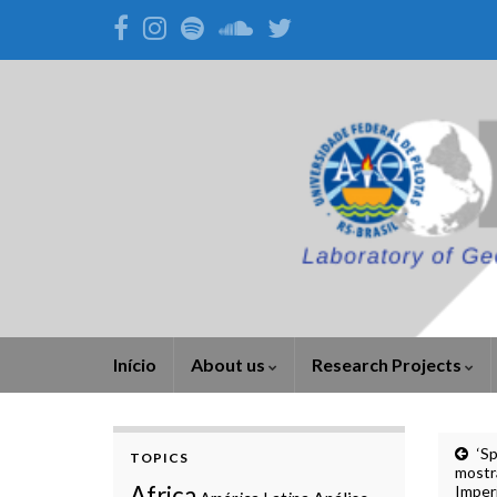
Início
About us
Research Projects
‘Sp
TOPICS
mostra
Africa
Imper