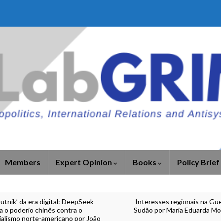
Members
Expert Opinion
Books
Policy Brief
utnik’ da era digital: DeepSeek
Interesses regionais na Gue
 o poderio chinês contra o
Sudão por Maria Eduarda Mo
ialismo norte-americano por João