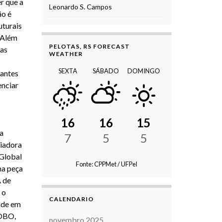
r que a
Leonardo S. Campos
ão é
turais
. Além
PELOTAS, RS FORECAST
 as
WEATHER
SEXTA
SÁBADO
DOMINGO
tantes
enciar
16
16
15
a
7
5
5
ciadora
 Global
Fonte: CPPMet / UFPel
ma peça
A de
 o
CALENDARIO
dade em
LOBO,
novembro 2025