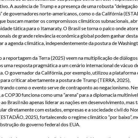
tivo. A ausência de Trump e a presença de uma robusta “delegação
a” de governadores norte-americanos, como o da Califórnia (EST
que buscam manter os compromissos climáticos subnacionais, ab
idade tática para o Itamaraty. O Brasil se torna o palco onde ator
onais de grande relevância econômica global podem ganhar desta
ar a agenda climática, independentemente da postura de Washingt
 a reportagem da Terra (2025) veem na multiplicação de diálogos
os uma resposta pragmática a um cenário internacional de vácuo d
ça. O governador da Califórnia, por exemplo, utilizou a plataforma 
ara criticar abertamente a postura de Trump (TERRA, 2025),
rando como o evento serve de contraponto ao negacionismo. Ne
, a COP30 funciona como uma “arena” para a diplomacia multinível.
 ao Brasil não apenas liderar as nações em desenvolvimento, mas
cular diretamente com estados, empresas e a sociedade civil do No
(ESTADÃO, 2025), fortalecendo o regime climático “por baixo”, 
bstrução do governo federal dos EUA.