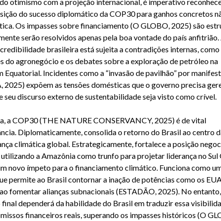
do otimismo com a projeção internacional, é imperativo reconhece
sição do sucesso diplomático da COP30 para ganhos concretos n
ica. Os impasses sobre financiamento (O GLOBO, 2025) são estru
ilmente serão resolvidos apenas pela boa vontade do país anfitrião
 credibilidade brasileira está sujeita a contradições internas, como
s do agronegócio e os debates sobre a exploração de petróleo na
Equatorial. Incidentes como a “invasão de pavilhão” por manifes
 2025) expõem as tensões domésticas que o governo precisa ger
e seu discurso externo de sustentabilidade seja visto como crível.
a, a COP30 (THE NATURE CONSERVANCY, 2025) é de vital
ncia. Diplomaticamente, consolida o retorno do Brasil ao centro d
nça climática global. Estrategicamente, fortalece a posição nego
, utilizando a Amazônia como trunfo para projetar liderança no Sul
 um novo ímpeto para o financiamento climático. Funciona como u
que permite ao Brasil contornar a inação de potências como os EU
ao fomentar alianças subnacionais (ESTADÃO, 2025). No entanto,
 final dependerá da habilidade do Brasil em traduzir essa visibili
issos financeiros reais, superando os impasses históricos (O G