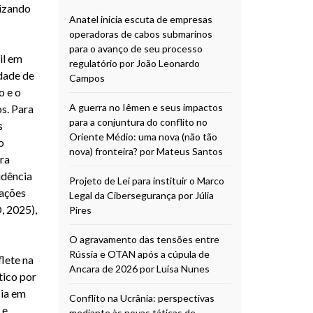
lizando
Anatel inicia escuta de empresas
operadoras de cabos submarinos
para o avanço de seu processo
il em
regulatório por João Leonardo
dade de
Campos
o e o
A guerra no Iêmen e seus impactos
s. Para
para a conjuntura do conflito no
s
Oriente Médio: uma nova (não tão
o
nova) fronteira? por Mateus Santos
ra
idência
Projeto de Lei para instituir o Marco
iações
Legal da Cibersegurança por Júlia
, 2025),
Pires
O agravamento das tensões entre
Rússia e OTAN após a cúpula de
lete na
Ancara de 2026 por Luísa Nunes
tico por
cia em
Conflito na Ucrânia: perspectivas
 e
mediante às novas táticas de