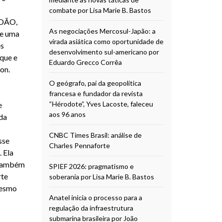
combate por Lisa Marie B. Bastos
ADÃO,
As negociações Mercosul-Japão: a
re uma
virada asiática como oportunidade de
es
desenvolvimento sul-americano por
que e
Eduardo Grecco Corrêa
on.
O geógrafo, pai da geopolítica
francesa e fundador da revista
“Hérodote”, Yves Lacoste, faleceu
e
aos 96 anos
da
CNBC Times Brasil: análise de
sse
Charles Pennaforte
 Ela
 também
SPIEF 2026: pragmatismo e
rte
soberania por Lisa Marie B. Bastos
mesmo
Anatel inicia o processo para a
regulação da infraestrutura
submarina brasileira por João