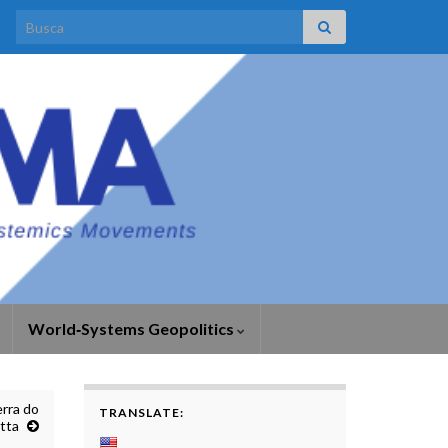
Search for:
World‑Systems Geopolitics
rra do
TRANSLATE:
tta