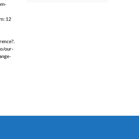
em-
em: 12
rence?
.
o/our-
ange-