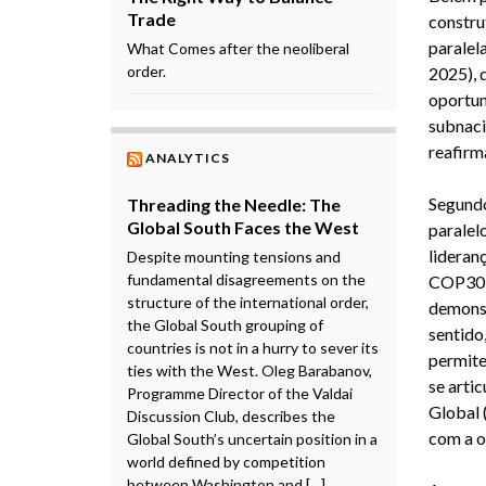
Trade
constru
paralel
What Comes after the neoliberal
order.
2025), 
oportun
subnaci
reafirm
ANALYTICS
Segundo
Threading the Needle: The
Global South Faces the West
paralel
lideran
Despite mounting tensions and
fundamental disagreements on the
COP30 p
structure of the international order,
demonst
the Global South grouping of
sentido
countries is not in a hurry to sever its
permite
ties with the West. Oleg Barabanov,
se arti
Programme Director of the Valdai
Global 
Discussion Club, describes the
com a o
Global South’s uncertain position in a
world defined by competition
between Washington and […]