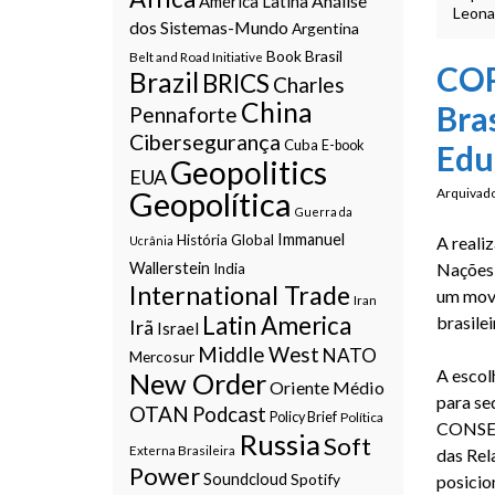
Análise
América Latina
Leona
dos Sistemas-Mundo
Argentina
Book
Brasil
Belt and Road Initiative
COP
Brazil
BRICS
Charles
China
Bra
Pennaforte
Cibersegurança
Cuba
E-book
Edu
Geopolitics
EUA
Geopolítica
Arquivad
Guerra da
Immanuel
História Global
A reali
Ucrânia
Wallerstein
Nações
India
International Trade
um movi
Iran
Latin America
brasilei
Irã
Israel
Middle West
NATO
Mercosur
A
escolh
New Order
Oriente Médio
para se
OTAN
Podcast
Policy Brief
Política
CONSERV
Russia
Soft
Externa Brasileira
das Rel
Power
Soundcloud
Spotify
posicio