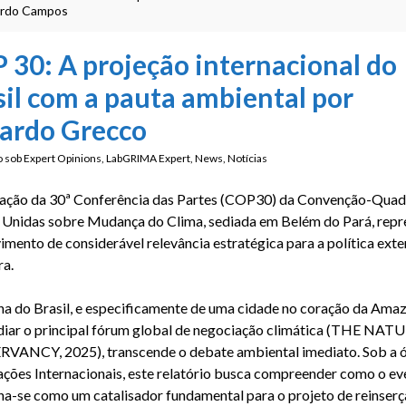
rdo Campos
 30: A projeção internacional do
sil com a pauta ambiental por
ardo Grecco
o sob
Expert Opinions
,
LabGRIMA Expert
,
News
,
Notícias
zação da 30ª Conferência das Partes (COP30) da Convenção-Quad
 Unidas sobre
Mudança do Clima, sediada em Belém do Pará, repr
mento de considerável relevância estratégica para a política exte
ra.
a do Brasil, e especificamente de uma cidade no coração da Amaz
diar o principal fórum global de negociação climática (THE NAT
ANCY, 2025), transcende o debate ambiental imediato. Sob a ó
ações Internacionais, este relatório busca compreender como o ev
na-se como um catalisador fundamental para o projeto de reinser