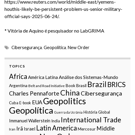
https://www.reuters.com/world/middle-east/yemens-
houthis-likely-be-persistent-problem-us-senior-military-
official-says-2025-06-24/
.
* Vitória de Aquino é pesquisador no LabGRIMA
Cibersegurança
,
Geopolítica
,
New Order
TOPICS
Africa
Análise dos Sistemas-Mundo
América Latina
Brazil
BRICS
Argentina
Book
Brasil
Belt and Road Initiative
China
Charles Pennaforte
Cibersegurança
Geopolitics
EUA
Cuba
E-book
Geopolítica
História Global
Guerra da Ucrânia
International Trade
Immanuel Wallerstein
India
Latin America
Middle
Irã
Israel
Mercosur
Iran