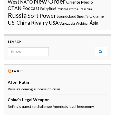
New Order
West
NATO
Oriente Médio
OTAN
Podcast
Policy Brief
Política Externa Brasileira
Russia
Soft Power
Ukraine
Soundcloud
Spotify
US-China Rivalry
USA
Ásia
Venezuela
Webinar
SEARCH
Search for:
FA RSS
After Putin
Russia’s coming succession crisis.
China’s Legal Weapon
Beijing’s quest to challenge America’s legal hegemony.