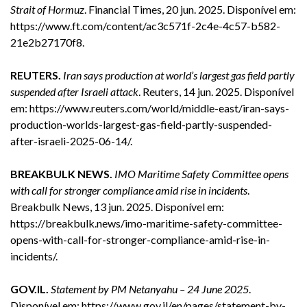
Strait of Hormuz
. Financial Times, 20 jun. 2025. Disponível em:
https://www.ft.com/content/ac3c571f-2c4e-4c57-b582-
21e2b27170f8
.
REUTERS.
Iran says production at world’s largest gas field partly
suspended after Israeli attack
. Reuters, 14 jun. 2025. Disponível
em:
https://www.reuters.com/world/middle-east/iran-says-
production-worlds-largest-gas-field-partly-suspended-
after-israeli-2025-06-14/
.
BREAKBULK NEWS.
IMO Maritime Safety Committee opens
with call for stronger compliance amid rise in incidents
.
Breakbulk News, 13 jun. 2025. Disponível em:
https://breakbulk.news/imo-maritime-safety-committee-
opens-with-call-for-stronger-compliance-amid-rise-in-
incidents/
.
GOV.IL.
Statement by PM Netanyahu – 24 June 2025
.
Disponível em:
https://www.gov.il/en/pages/statement-by-