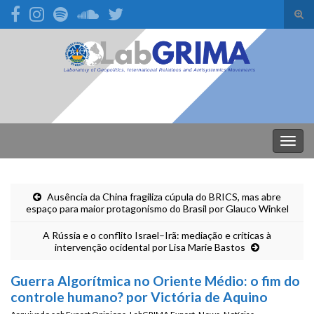
Alte
form
Search for:
de
pesq
Alter
nave
Ausência da China fragiliza cúpula do BRICS, mas abre
espaço para maior protagonismo do Brasil por Glauco Winkel
A Rússia e o conflito Israel–Irã: mediação e críticas à
intervenção ocidental por Lisa Marie Bastos
Guerra Algorítmica no Oriente Médio: o fim do
controle humano? por Victória de Aquino