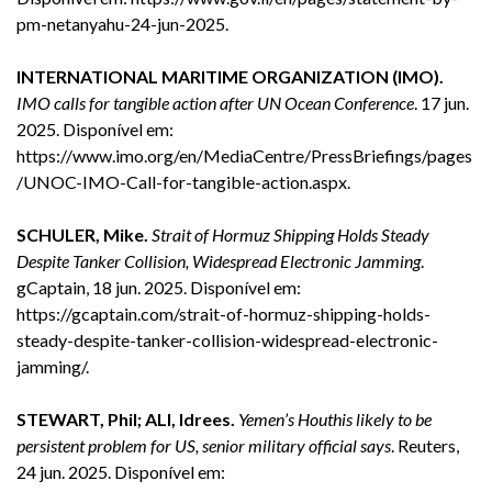
pm-netanyahu-24-jun-2025
.
INTERNATIONAL MARITIME ORGANIZATION (IMO).
IMO calls for tangible action after UN Ocean Conference
. 17 jun.
2025. Disponível em:
https://www.imo.org/en/MediaCentre/PressBriefings/pages
/UNOC-IMO-Call-for-tangible-action.aspx
.
SCHULER, Mike.
Strait of Hormuz Shipping Holds Steady
Despite Tanker Collision, Widespread Electronic Jamming
.
gCaptain, 18 jun. 2025. Disponível em:
https://gcaptain.com/strait-of-hormuz-shipping-holds-
steady-despite-tanker-collision-widespread-electronic-
jamming/
.
STEWART, Phil; ALI, Idrees.
Yemen’s Houthis likely to be
persistent problem for US, senior military official says
. Reuters,
24 jun. 2025. Disponível em: