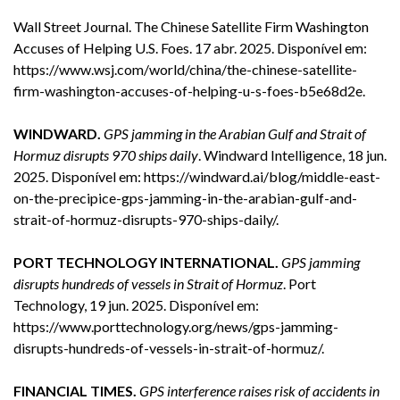
Wall Street Journal. The Chinese Satellite Firm Washington
Accuses of Helping U.S. Foes. 17 abr. 2025. Disponível em:
https://www.wsj.com/world/china/the-chinese-satellite-
firm-washington-accuses-of-helping-u-s-foes-b5e68d2e
.
WINDWARD.
GPS jamming in the Arabian Gulf and Strait of
Hormuz disrupts 970 ships daily
. Windward Intelligence, 18 jun.
2025. Disponível em:
https://windward.ai/blog/middle-east-
on-the-precipice-gps-jamming-in-the-arabian-gulf-and-
strait-of-hormuz-disrupts-970-ships-daily/
.
PORT TECHNOLOGY INTERNATIONAL.
GPS jamming
disrupts hundreds of vessels in Strait of Hormuz
. Port
Technology, 19 jun. 2025. Disponível em:
https://www.porttechnology.org/news/gps-jamming-
disrupts-hundreds-of-vessels-in-strait-of-hormuz/
.
FINANCIAL TIMES.
GPS interference raises risk of accidents in