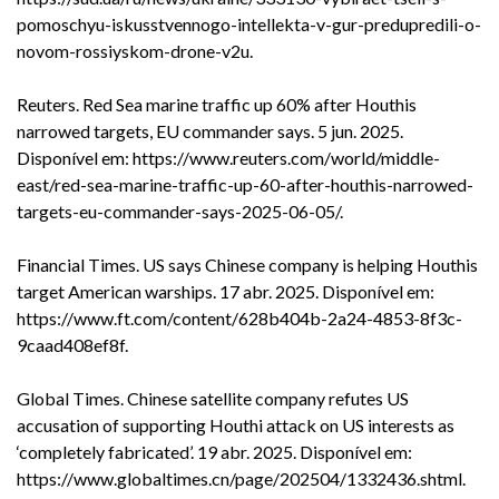
pomoschyu-iskusstvennogo-intellekta-v-gur-predupredili-o-
novom-rossiyskom-drone-v2u
.
Reuters. Red Sea marine traffic up 60% after Houthis
narrowed targets, EU commander says. 5 jun. 2025.
Disponível em:
https://www.reuters.com/world/middle-
east/red-sea-marine-traffic-up-60-after-houthis-narrowed-
targets-eu-commander-says-2025-06-05/
.
Financial Times. US says Chinese company is helping Houthis
target American warships. 17 abr. 2025. Disponível em:
https://www.ft.com/content/628b404b-2a24-4853-8f3c-
9caad408ef8f
.
Global Times. Chinese satellite company refutes US
accusation of supporting Houthi attack on US interests as
‘completely fabricated’. 19 abr. 2025. Disponível em:
https://www.globaltimes.cn/page/202504/1332436.shtml
.