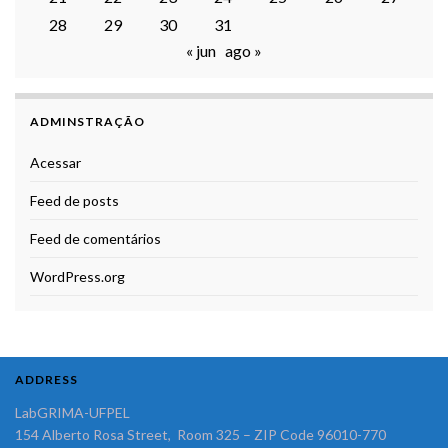
28
29
30
31
« jun
ago »
ADMINSTRAÇÃO
Acessar
Feed de posts
Feed de comentários
WordPress.org
ADDRESS
LabGRIMA-UFPEL
154 Alberto Rosa Street, Room 325 – ZIP Code 96010-770