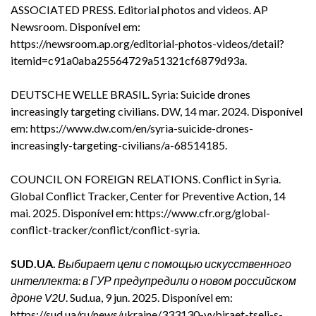
ASSOCIATED PRESS. Editorial photos and videos. AP
Newsroom. Disponível em:
https://newsroom.ap.org/editorial-photos-videos/detail?
itemid=c91a0aba25564729a51321cf6879d93a
.
DEUTSCHE WELLE BRASIL. Syria: Suicide drones
increasingly targeting civilians. DW, 14 mar. 2024. Disponível
em:
https://www.dw.com/en/syria-suicide-drones-
increasingly-targeting-civilians/a-68514185
.
COUNCIL ON FOREIGN RELATIONS. Conflict in Syria.
Global Conflict Tracker, Center for Preventive Action, 14
mai. 2025. Disponível em:
https://www.cfr.org/global-
conflict-tracker/conflict/conflict-syria
.
SUD.UA.
Выбирает цели с помощью искусственного
интеллекта: в ГУР предупредили о новом российском
дроне V2U
. Sud.ua, 9 jun. 2025. Disponível em:
https://sud.ua/ru/news/ukraine/333130-vybiraet-tseli-s-