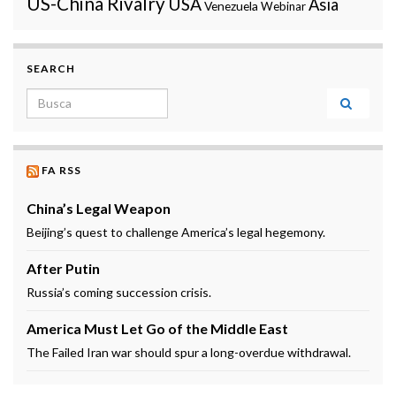
US-China Rivalry
USA
Ásia
Venezuela
Webinar
SEARCH
Search for:
FA RSS
China’s Legal Weapon
Beijing’s quest to challenge America’s legal hegemony.
After Putin
Russia’s coming succession crisis.
America Must Let Go of the Middle East
The Failed Iran war should spur a long-overdue withdrawal.