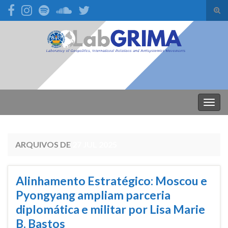
Alte
form
Search for:
de
pesq
Alter
nave
ARQUIVOS DE
27 JUL 2025
Alinhamento Estratégico: Moscou e
Pyongyang ampliam parceria
diplomática e militar por Lisa Marie
B. Bastos