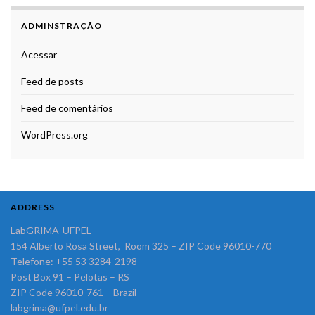
ADMINSTRAÇÃO
Acessar
Feed de posts
Feed de comentários
WordPress.org
ADDRESS
LabGRIMA-UFPEL
154 Alberto Rosa Street, Room 325 – ZIP Code 96010-770
Telefone: +55 53 3284-2198
Post Box 91 – Pelotas – RS
ZIP Code 96010-761 – Brazil
labgrima@ufpel.edu.br