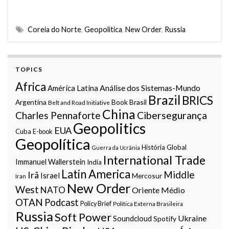
Coreia do Norte
,
Geopolítica
,
New Order
,
Russia
TOPICS
Africa
Análise dos Sistemas-Mundo
América Latina
Brazil
BRICS
Argentina
Book
Brasil
Belt and Road Initiative
China
Charles Pennaforte
Cibersegurança
Geopolitics
EUA
Cuba
E-book
Geopolítica
História Global
Guerra da Ucrânia
International Trade
Immanuel Wallerstein
India
Latin America
Middle
Irã
Israel
Mercosur
Iran
New Order
West
NATO
Oriente Médio
OTAN
Podcast
Policy Brief
Política Externa Brasileira
Russia
Soft Power
Ukraine
Soundcloud
Spotify