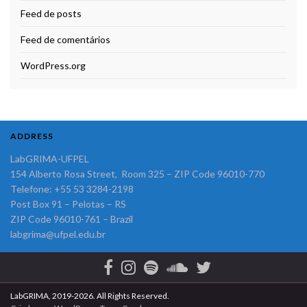
Feed de posts
Feed de comentários
WordPress.org
ADDRESS
LabGRIMA-UFPEL
154 Alberto Rosa Street, Room 325 – ZIP Code 96010-770
Telefone: +55 53 3284-2198
Post Box 91 – Pelotas – RS
ZIP Code 96010-761 – Brazil
labgrima@ufpel.edu.br
LabGRIMA, 2019-2026. All Rights Reserved.