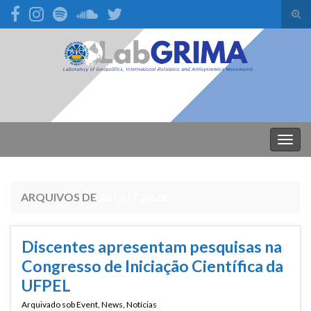
Alte
form
Search for:
de
pesq
Alter
nave
ARQUIVOS DE
20 OUT 2022
Discentes apresentam pesquisas na
Congresso de Iniciação Científica da
UFPEL
Arquivado sob
Event
,
News
,
Notícias