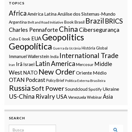
TOPICS
Africa
Análise dos Sistemas-Mundo
América Latina
Brazil
BRICS
Argentina
Book
Brasil
Belt and Road Initiative
China
Charles Pennaforte
Cibersegurança
Geopolitics
EUA
Cuba
E-book
Geopolítica
História Global
Guerra da Ucrânia
International Trade
Immanuel Wallerstein
India
Latin America
Middle
Irã
Israel
Mercosur
Iran
New Order
West
NATO
Oriente Médio
OTAN
Podcast
Policy Brief
Política Externa Brasileira
Russia
Soft Power
Ukraine
Soundcloud
Spotify
US-China Rivalry
USA
Ásia
Venezuela
Webinar
SEARCH
Search for: