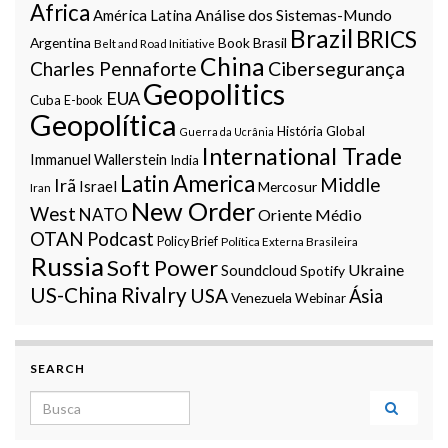
Africa
Análise dos Sistemas-Mundo
América Latina
Brazil
BRICS
Argentina
Book
Brasil
Belt and Road Initiative
China
Charles Pennaforte
Cibersegurança
Geopolitics
EUA
Cuba
E-book
Geopolítica
História Global
Guerra da Ucrânia
International Trade
Immanuel Wallerstein
India
Latin America
Middle
Irã
Israel
Mercosur
Iran
New Order
West
NATO
Oriente Médio
OTAN
Podcast
Policy Brief
Política Externa Brasileira
Russia
Soft Power
Ukraine
Soundcloud
Spotify
US-China Rivalry
USA
Ásia
Venezuela
Webinar
SEARCH
Search for: