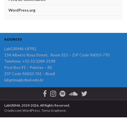
WordPress.org
ADDRESS
LabGRIMA-UFPEL
154 Alberto Rosa Street, Room 325 – ZIP Code 96010-770
Telefone: +55 53 3284-2198
Post Box 91 – Pelotas – RS
ZIP Code 96010-761 – Brazil
labgrima@ufpel.edu.br
LabGRIMA, 2019-2026. All Rights Reserved.
Criado com
WordPress
. Tema
Graphene
.