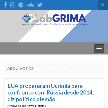
Alte
form
Search for:
de
pesq
Alter
nave
ARQUIVOS DE
NOVEMBRO 2022
EUA prepararam Ucrânia para
confronto com Rússia desde 2014,
diz político alemão
Arquivado sob
News
,
Notícias