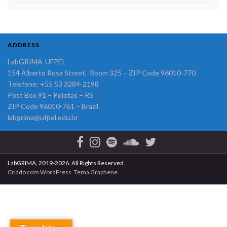
ADDRESS
LabGRIMA-UFPEL
154 Alberto Rosa Street, Room 325 – ZIP Code 96010-770
Telefone: +55 53 3284-2198
Post Box 91 – Pelotas – RS
ZIP Code 96010-761 – Brazil
labgrima@ufpel.edu.br
LabGRIMA, 2019-2026. All Rights Reserved.
Criado com
WordPress
. Tema
Graphene
.