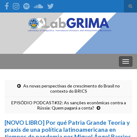
Alte
form
Search for:
de
pesq
Alter
nave
As novas perspectivas de crescimento do Brasil no
contexto do BRICS
EPISÓDIO PODCAST#32: As sanções econômicas contra a
Rússia: Quem pagará a conta?
[NOVO LIBRO] Por qué Patria Grande Teoría y
praxis de una política latinoamericana en
tiempos de pandemia por Miguel Ángel Barrios