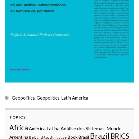
Geopolítica
,
Geopolitics
,
Latin America
TOPICS
Africa
Análise dos Sistemas-Mundo
América Latina
Brazil
BRICS
Argentina
Book
Brasil
Belt and Road Initiative