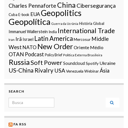
China
Charles Pennaforte
Cibersegurança
Geopolitics
EUA
Cuba
E-book
Geopolítica
História Global
Guerra da Ucrânia
International Trade
Immanuel Wallerstein
India
Latin America
Middle
Irã
Israel
Mercosur
Iran
New Order
West
NATO
Oriente Médio
OTAN
Podcast
Policy Brief
Política Externa Brasileira
Russia
Soft Power
Ukraine
Soundcloud
Spotify
US-China Rivalry
USA
Ásia
Venezuela
Webinar
SEARCH
Search for:
FA RSS