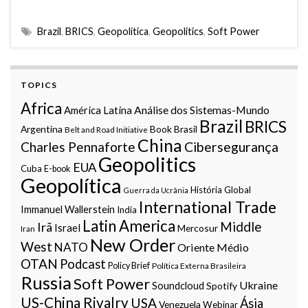
Brazil
,
BRICS
,
Geopolítica
,
Geopolitics
,
Soft Power
TOPICS
Africa
Análise dos Sistemas-Mundo
América Latina
Brazil
BRICS
Argentina
Book
Brasil
Belt and Road Initiative
China
Charles Pennaforte
Cibersegurança
Geopolitics
EUA
Cuba
E-book
Geopolítica
História Global
Guerra da Ucrânia
International Trade
Immanuel Wallerstein
India
Latin America
Middle
Irã
Israel
Mercosur
Iran
New Order
West
NATO
Oriente Médio
OTAN
Podcast
Policy Brief
Política Externa Brasileira
Russia
Soft Power
Ukraine
Soundcloud
Spotify
US-China Rivalry
USA
Ásia
Venezuela
Webinar