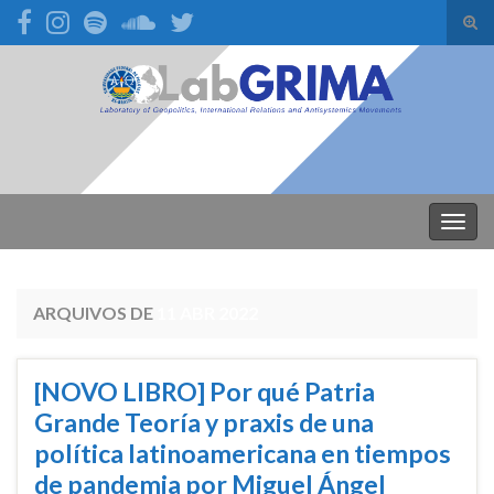
Alte
form
Search for:
de
pesq
Alter
nave
ARQUIVOS DE
11 ABR 2022
[NOVO LIBRO] Por qué Patria
Grande Teoría y praxis de una
política latinoamericana en tiempos
de pandemia por Miguel Ángel