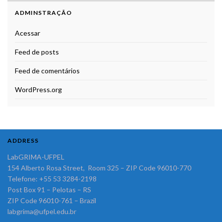
ADMINSTRAÇÃO
Acessar
Feed de posts
Feed de comentários
WordPress.org
ADDRESS
LabGRIMA-UFPEL
154 Alberto Rosa Street, Room 325 – ZIP Code 96010-770
Telefone: +55 53 3284-2198
Post Box 91 – Pelotas – RS
ZIP Code 96010-761 – Brazil
labgrima@ufpel.edu.br