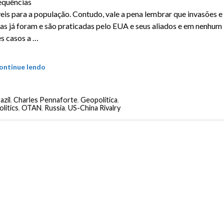
equências
veis para a população. Contudo, vale a pena lembrar que invasões e
as já foram e são praticadas pelo EUA e seus aliados e em nenhum
s casos a …
ontinue lendo
azil
,
Charles Pennaforte
,
Geopolítica
,
litics
,
OTAN
,
Russia
,
US-China Rivalry