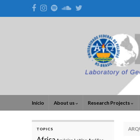
Início
About us
Research Projects
ARQ
TOPICS
Africa