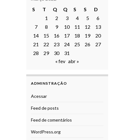
S
T
Q
Q
S
S
D
1
2
3
4
5
6
7
8
9
10
11
12
13
14
15
16
17
18
19
20
21
22
23
24
25
26
27
28
29
30
31
« fev
abr »
ADMINSTRAÇÃO
Acessar
Feed de posts
Feed de comentários
WordPress.org