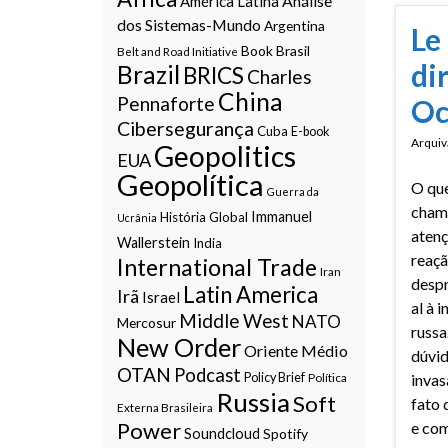
Análise
América Latina
dos Sistemas-Mundo
Argentina
Le
Book
Brasil
Belt and Road Initiative
di
Brazil
BRICS
Charles
China
Pennaforte
Oc
Cibersegurança
Cuba
E-book
Arquiv
Geopolitics
EUA
Geopolítica
O qu
Guerra da
cham
Immanuel
História Global
Ucrânia
atenç
Wallerstein
India
reaç
International Trade
Iran
desp
Latin America
Irã
Israel
al à 
Middle West
NATO
Mercosur
russa
New Order
Oriente Médio
dúvi
OTAN
Podcast
Policy Brief
Política
invas
Russia
Soft
fato 
Externa Brasileira
Power
e co
Soundcloud
Spotify