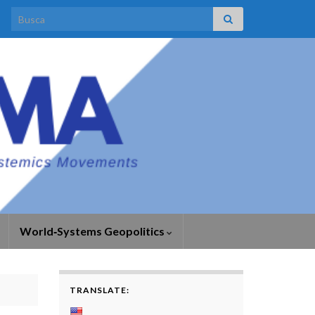
Search for:
World‑Systems Geopolitics
TRANSLATE: