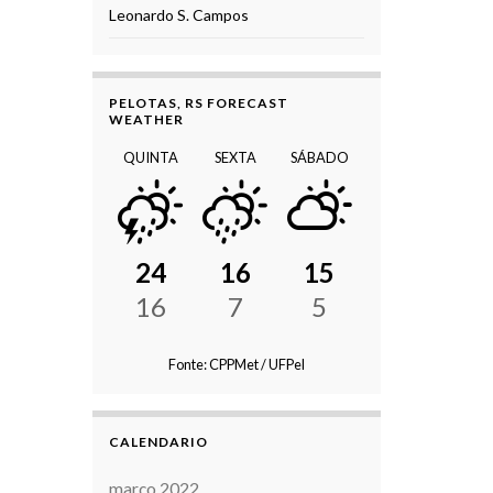
Leonardo S. Campos
PELOTAS, RS FORECAST
WEATHER
QUINTA
SEXTA
SÁBADO
24
16
15
16
7
5
Fonte: CPPMet / UFPel
CALENDARIO
março 2022