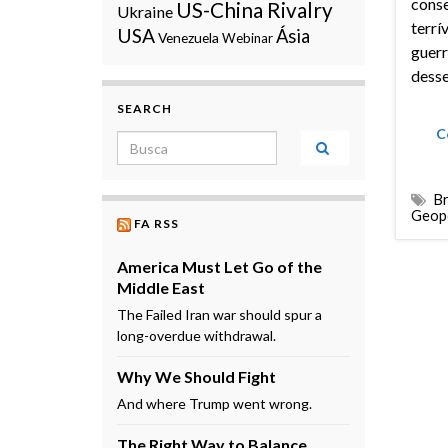
cons
US-China Rivalry
Ukraine
terrí
USA
Ásia
Venezuela
Webinar
guerr
desse
SEARCH
C
Search for:
Br
Geopo
FA RSS
America Must Let Go of the
Middle East
The Failed Iran war should spur a
long-overdue withdrawal.
Why We Should Fight
And where Trump went wrong.
The Right Way to Balance