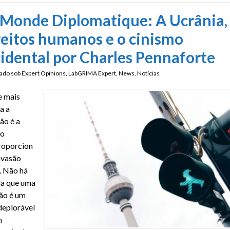
 Monde Diplomatique: A Ucrânia,
reitos humanos e o cinismo
idental por Charles Pennaforte
ado sob
Expert Opinions
,
LabGRIMA Expert
,
News
,
Notícias
e mais
a a
ão é a
ão
roporcion
invasão
. Não há
da que uma
ão é um
deplorável
m