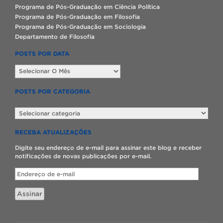
Programa de Pós-Graduação em Ciência Política
Programa de Pós-Graduação em Filosofia
Programa de Pós-Graduação em Sociologia
Departamento de Filosofia
POSTS POR DATA
Posts
por
data
POSTS POR CATEGORIA
Posts
por
categoria
RECEBA ATUALIZAÇÕES
Digite seu endereço de e-mail para assinar este blog e receber
notificações de novas publicações por e-mail.
Endereço
de
e-
Assinar
mail