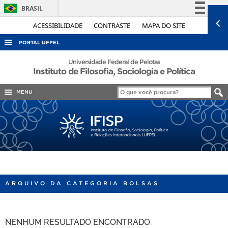
BRASIL
Simplifique!
ACESSIBILIDADE
CONTRASTE
MAPA DO SITE
Comunica BR
PORTAL UFPEL
Participe
ACESSO À INFORMAÇÃO
Universidade Federal de Pelotas
Instituto de Filosofia, Sociologia e Política
Acesso à informação
AUDITORIA
Legislação
MENU
COBALTO
Canais
CONCURSOS
EDITAIS
INTERNACIONAL
OUVIDORIA
PORTARIAS
ARQUIVO DA CATEGORIA BOLSAS
TELEFONES
NENHUM RESULTADO ENCONTRADO.