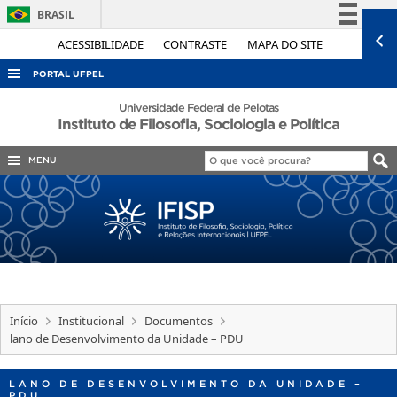
BRASIL
Simplifique!
ACESSIBILIDADE
CONTRASTE
MAPA DO SITE
Comunica BR
PORTAL UFPEL
Participe
ACESSO À INFORMAÇÃO
Universidade Federal de Pelotas
Instituto de Filosofia, Sociologia e Política
Acesso à informação
AUDITORIA
Legislação
MENU
COBALTO
Canais
CONCURSOS
EDITAIS
INTERNACIONAL
OUVIDORIA
PORTARIAS
Início
Institucional
Documentos
lano de Desenvolvimento da Unidade – PDU
TELEFONES
LANO DE DESENVOLVIMENTO DA UNIDADE –
PDU