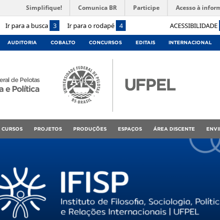
Simplifique!
Comunica BR
Participe
Acesso à infor
Ir para a busca
3
Ir para o rodapé
4
ACESSIBILIDADE
AUDITORIA
COBALTO
CONCURSOS
EDITAIS
INTERNACIONAL
ral de Pelotas
a e Política
CURSOS
PROJETOS
PRODUÇÕES
ESPAÇOS
ÁREA DISCENTE
ENVI