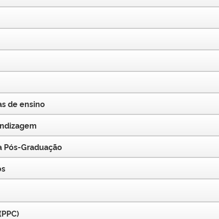
s de ensino
rendizagem
 a Pós-Graduação
os
(PPC)