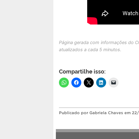
Página gerada com informações do C
atualizados a cada 5 minutos.
Compartilhe isso:
Publicado
por Gabriela Chaves
em 22/