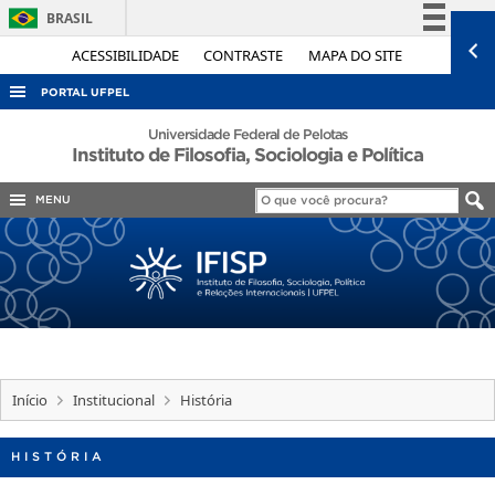
BRASIL
Simplifique!
ACESSIBILIDADE
CONTRASTE
MAPA DO SITE
Comunica BR
PORTAL UFPEL
Participe
ACESSO À INFORMAÇÃO
Universidade Federal de Pelotas
Instituto de Filosofia, Sociologia e Política
Acesso à informação
AUDITORIA
Legislação
MENU
COBALTO
Canais
CONCURSOS
EDITAIS
INTERNACIONAL
OUVIDORIA
PORTARIAS
Início
Institucional
História
TELEFONES
HISTÓRIA