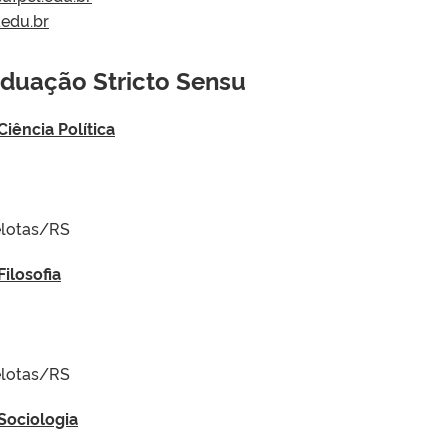
.edu.br
duação Stricto Sensu
ência Política
Pelotas/RS
ilosofia
Pelotas/RS
Sociologia