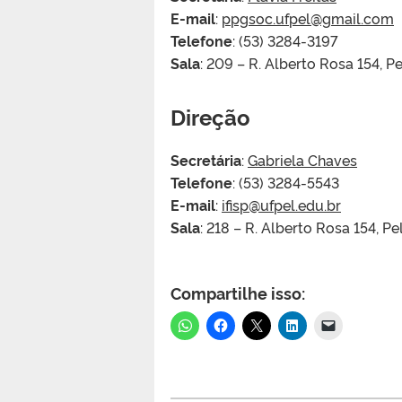
E-mail
:
ppgsoc.ufpel@gmail.com
Telefone
: (53) 3284-3197
Sala
: 209 – R. Alberto Rosa 154, 
Direção
Secretária
:
Gabriela Chaves
Telefone
: (53) 3284-5543
E-mail
:
ifisp@ufpel.edu.br
Sala
: 218 – R. Alberto Rosa 154, P
Compartilhe isso: