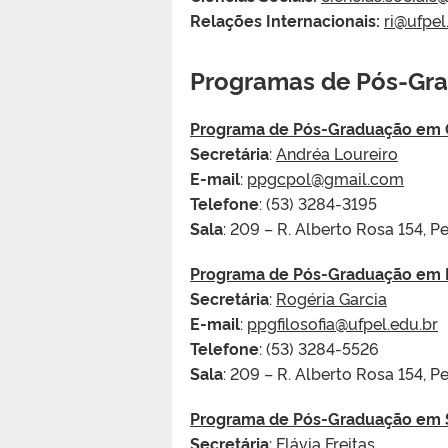
Relações Internacionais:
ri@ufpel
Programas de Pós-Gra
Programa de Pós-Graduação em Ci
Secretária
:
Andréa Loureiro
E-mail
:
ppgcpol@gmail.com
Telefone
: (53) 3284-3195
Sala
: 209 – R. Alberto Rosa 154, 
Programa de Pós-Graduação em F
Secretária
:
Rogéria Garcia
E-mail
:
ppgfilosofia@ufpel.edu.br
Telefone
: (53) 3284-5526
Sala
: 209 – R. Alberto Rosa 154, 
Programa de Pós-Graduação em 
Secretária
:
Flávia Freitas