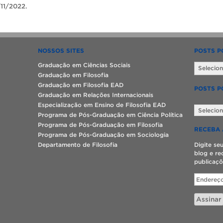
11/2022.
NOSSOS SITES
POSTS P
Posts
Graduação em Ciências Sociais
por
Graduação em Filosofia
data
Graduação em Filosofia EAD
POSTS P
Graduação em Relações Internacionais
Posts
Especialização em Ensino de Filosofia EAD
por
Programa de Pós-Graduação em Ciência Política
categoria
Programa de Pós-Graduação em Filosofia
RECEBA 
Programa de Pós-Graduação em Sociologia
Departamento de Filosofia
Digite se
blog e re
publicaçõ
Endereço
de
e-
Assinar
mail