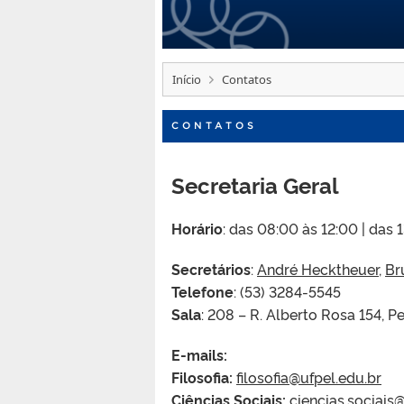
Início
Contatos
CONTATOS
Secretaria Geral
Horário
: das 08:00 às 12:00 | das 
Secretários
:
André Hecktheuer
,
Br
Telefone
: (53) 3284-5545
Sala
: 208 – R. Alberto Rosa 154, 
E-mails:
Filosofia:
filosofia@ufpel.edu.br
Ciências Sociais:
ciencias.sociais