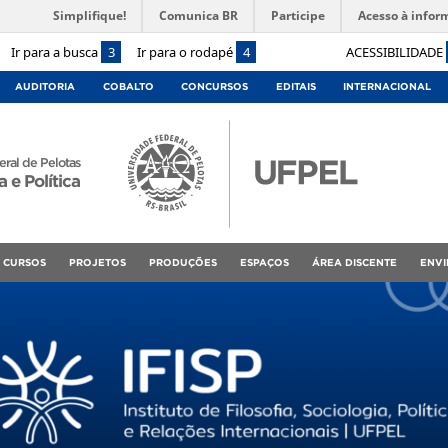
Simplifique!
Comunica BR
Participe
Acesso à infor
Ir para a busca
3
Ir para o rodapé
4
ACESSIBILIDADE
AUDITORIA
COBALTO
CONCURSOS
EDITAIS
INTERNACIONAL
ral de Pelotas
a e Política
CURSOS
PROJETOS
PRODUÇÕES
ESPAÇOS
ÁREA DISCENTE
ENVI