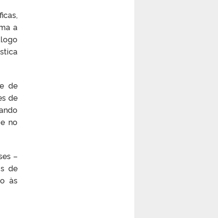
icas,
rma a
álogo
stica
 e de
es de
sando
 e no
ses –
os de
to às