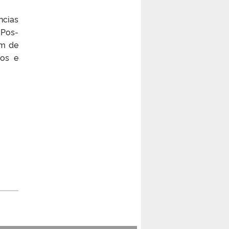
ncias
 Pos-
ém de
tos e