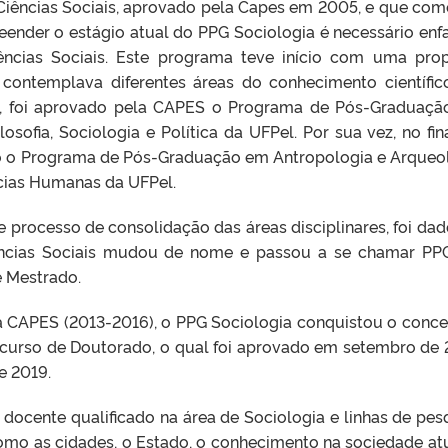
iências Sociais, aprovado pela Capes em 2005, e que co
ender o estágio atual do PPG Sociologia é necessário enfa
ências Sociais. Este programa teve início com uma pro
te, contemplava diferentes áreas do conhecimento científi
10, foi aprovado pela CAPES o Programa de Pós-Graduaç
ilosofia, Sociologia e Política da UFPel. Por sua vez, no fin
o o Programa de Pós-Graduação em Antropologia e Arqueo
ncias Humanas da UFPel.
 processo de consolidação das áreas disciplinares, foi da
ncias Sociais mudou de nome e passou a se chamar P
e Mestrado.
a CAPES (2013-2016), o PPG Sociologia conquistou o concei
 curso de Doutorado, o qual foi aprovado em setembro de 
e 2019.
ocente qualificado na área de Sociologia e linhas de pes
mo as cidades, o Estado, o conhecimento na sociedade atu