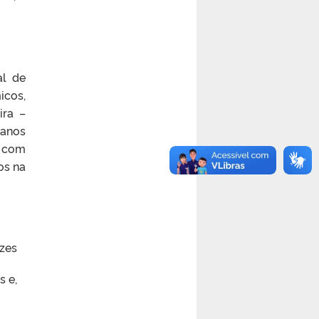
al de
icos,
ira –
canos
, com
os na
zes
s e,