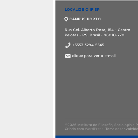
LOCALIZE O IFISP
CAMPUS PORTO
Rua Cel. Alberto Rosa, 154 - Centro
Pelotas - RS, Brasil - 96010-770
+5553 3284-5545
clique para ver o e-mail
©2026 Instituto de Filosofia, Sociologia e Po
Criado com
WordPress
.
Tema desenvolvid