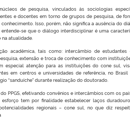
 núcleos de pesquisa, vinculados às sociologias específ
centes e docentes em torno de grupos de pesquisa, de fo
conhecimento. Isso, porém, não significa a ausência do di
 entende-se que o diálogo interdisciplinar é uma caracterí
 na atualidade.
ração acadêmica, tais como: intercâmbio de estudantes
pesquisa, extensão e troca de conhecimento com instituiçõ
com especial atenção para as instituições do cone sul, vi
ntes em centros e universidades de referência, no Brasil
ágio “sanduíche” durante realização do doutorado.
l do PPGS, efetivando convênios e intercâmbios com os paí
se esforço tem por finalidade estabelecer laços duradour
otencialidades regionais – cone sul, no que diz respei
a