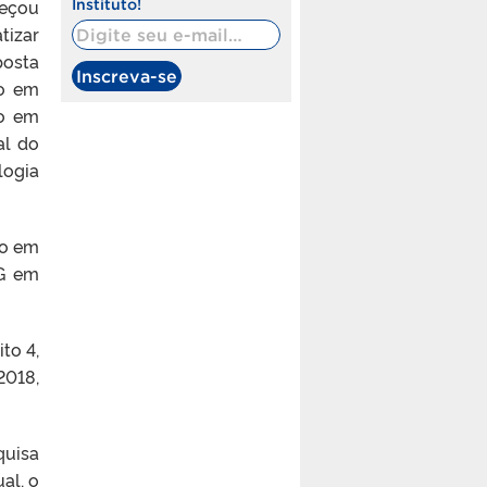
meçou
Instituto!
Digite seu e-mail…
tizar
posta
Inscreva-se
co em
ão em
al do
logia
do em
PG em
to 4,
2018,
quisa
al, o