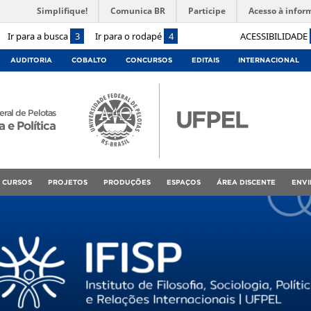
Simplifique!
Comunica BR
Participe
Acesso à infor
Ir para a busca
3
Ir para o rodapé
4
ACESSIBILIDADE
AUDITORIA
COBALTO
CONCURSOS
EDITAIS
INTERNACIONAL
ral de Pelotas
a e Política
CURSOS
PROJETOS
PRODUÇÕES
ESPAÇOS
ÁREA DISCENTE
ENVI