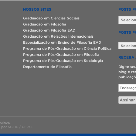
NOSSOS SITES
POSTS P
Posts
Graduação em Ciências Sociais
por
Graduação em Filosofia
data
Graduação em Filosofia EAD
POSTS P
Graduação em Relações Internacionais
Posts
Especialização em Ensino de Filosofia EAD
por
Programa de Pós-Graduação em Ciência Política
categoria
Programa de Pós-Graduação em Filosofia
RECEBA 
Programa de Pós-Graduação em Sociologia
Departamento de Filosofia
Digite se
blog e re
publicaçõ
Endereço
de
e-
Assinar
mail
lítica.
o por
SGTIC / UFPel
.