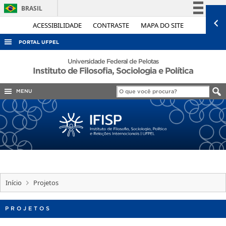
BRASIL
Simplifique!
ACESSIBILIDADE
CONTRASTE
MAPA DO SITE
Comunica BR
PORTAL UFPEL
Participe
ACESSO À INFORMAÇÃO
Universidade Federal de Pelotas
Instituto de Filosofia, Sociologia e Política
Acesso à informação
AUDITORIA
Legislação
MENU
COBALTO
Canais
CONCURSOS
EDITAIS
INTERNACIONAL
OUVIDORIA
PORTARIAS
Início
Projetos
TELEFONES
PROJETOS