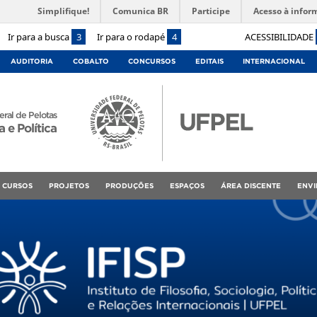
Simplifique!
Comunica BR
Participe
Acesso à infor
Ir para a busca
3
Ir para o rodapé
4
ACESSIBILIDADE
AUDITORIA
COBALTO
CONCURSOS
EDITAIS
INTERNACIONAL
ral de Pelotas
a e Política
CURSOS
PROJETOS
PRODUÇÕES
ESPAÇOS
ÁREA DISCENTE
ENVI