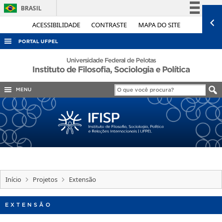
BRASIL
Simplifique!
ACESSIBILIDADE
CONTRASTE
MAPA DO SITE
Comunica BR
PORTAL UFPEL
Participe
ACESSO À INFORMAÇÃO
Universidade Federal de Pelotas
Instituto de Filosofia, Sociologia e Política
Acesso à informação
AUDITORIA
Legislação
MENU
COBALTO
Canais
CONCURSOS
EDITAIS
INTERNACIONAL
OUVIDORIA
PORTARIAS
Início
Projetos
Extensão
TELEFONES
EXTENSÃO