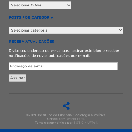
Posts
por
data
POSTS POR CATEGORIA
Posts
por
categoria
RECEBA ATUALIZAÇÕES
Digite seu endereço de e-mail para assinar este blog e receber
notificações de novas publicações por e-mail.
Endereço
de
e-
Assinar
mail
©2026 Instituto de Filosofia, Sociologia e Política.
Criado com
WordPress
.
Tema desenvolvido por
SGTIC / UFPel
.