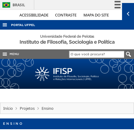
BRASIL
Simplifique!
ACESSIBILIDADE
CONTRASTE
MAPA DO SITE
Comunica BR
PORTAL UFPEL
Participe
ACESSO À INFORMAÇÃO
Universidade Federal de Pelotas
Instituto de Filosofia, Sociologia e Política
Acesso à informação
AUDITORIA
Legislação
MENU
COBALTO
Canais
CONCURSOS
EDITAIS
INTERNACIONAL
OUVIDORIA
PORTARIAS
Início
Projetos
Ensino
TELEFONES
ENSINO