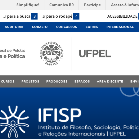
Simplifique!
Comunica BR
Participe
Acesso à infor
Ir para a busca
3
Ir para o rodapé
4
ACESSIBILIDADE
AUDITORIA
COBALTO
CONCURSOS
EDITAIS
INTERNACIONAL
ral de Pelotas
a e Política
CURSOS
PROJETOS
PRODUÇÕES
ESPAÇOS
ÁREA DISCENTE
ENVI