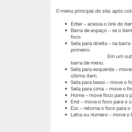
O menu principal do site, após co
Enter – acessa o link do it
Barra de espaço – se o ite
foco.
Seta para direita – na barr
primeiro.
Em um subm
barra de menu.
Seta para esquerda – move o
último item.
Seta para baixo – move o 
Seta para cima – move o f
Home – move foco para o p
End – move o foco para o 
Esc – retorna o foco para o
Letra ou número – move o fo