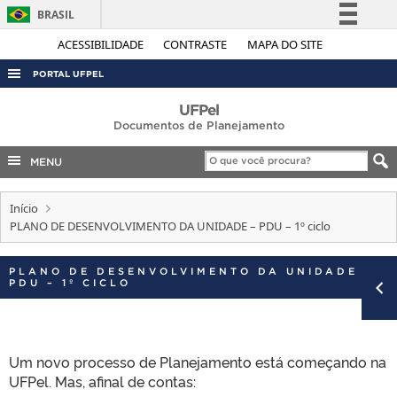
BRASIL
Simplifique!
ACESSIBILIDADE
CONTRASTE
MAPA DO SITE
Comunica BR
PORTAL UFPEL
Participe
ACESSO À INFORMAÇÃO
UFPel
Acesso à informação
Documentos de Planejamento
AUDITORIA
Legislação
MENU
COBALTO
Canais
CONCURSOS
Início
PLANO DE DESENVOLVIMENTO DA UNIDADE – PDU – 1º ciclo
EDITAIS
INTERNACIONAL
PLANO DE DESENVOLVIMENTO DA UNIDADE –
PDU – 1º CICLO
OUVIDORIA
PORTARIAS
TELEFONES
Um novo processo de Planejamento está começando na
UFPel. Mas, afinal de contas: