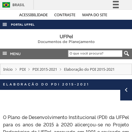
BRASIL
Simplifique!
ACESSIBILIDADE
CONTRASTE
MAPA DO SITE
Comunica BR
PORTAL UFPEL
Participe
ACESSO À INFORMAÇÃO
UFPel
Acesso à informação
Documentos de Planejamento
AUDITORIA
Legislação
MENU
COBALTO
Canais
CONCURSOS
Início
PDI
PDI 2015-2021
Elaboração do PDI 2015-2021
EDITAIS
ELABORAÇÃO DO PDI 2015-2021
INTERNACIONAL
OUVIDORIA
PORTARIAS
TELEFONES
O Plano de Desenvolvimento Institucional (PDI) da UFPel
para os anos de 2015 à 2020 alicerçou-se no Projeto
Pedagógico da UFPel, aprovado em 1991 e revisado em