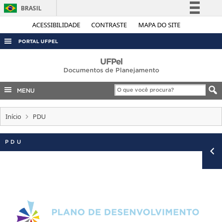
BRASIL
Simplifique!
ACESSIBILIDADE
CONTRASTE
MAPA DO SITE
Comunica BR
PORTAL UFPEL
Participe
ACESSO À INFORMAÇÃO
UFPel
Acesso à informação
Documentos de Planejamento
AUDITORIA
Legislação
MENU
COBALTO
Canais
CONCURSOS
Início
PDU
EDITAIS
PDU
INTERNACIONAL
OUVIDORIA
PORTARIAS
TELEFONES