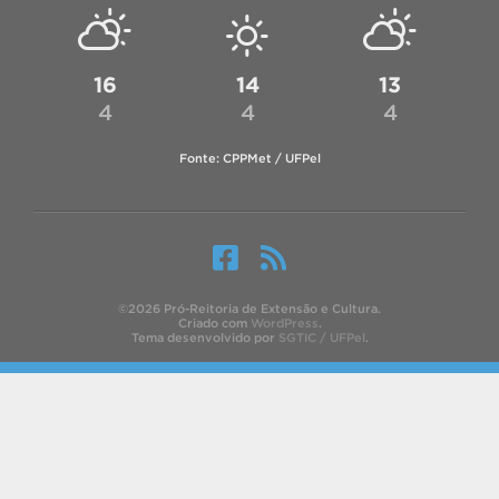
16
14
13
4
4
4
Fonte: CPPMet / UFPel
©2026 Pró-Reitoria de Extensão e Cultura.
Criado com
WordPress
.
Tema desenvolvido por
SGTIC / UFPel
.