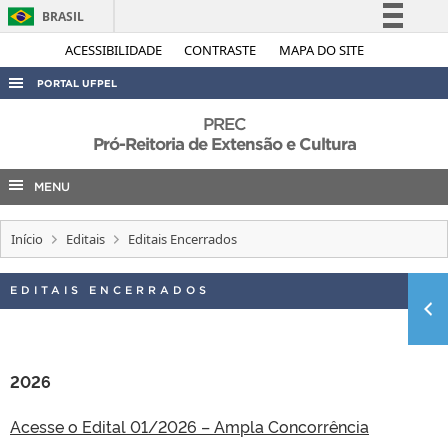
BRASIL
Simplifique!
ACESSIBILIDADE
CONTRASTE
MAPA DO SITE
Comunica BR
PORTAL UFPEL
Participe
ACESSO À INFORMAÇÃO
PREC
Acesso à informação
Pró-Reitoria de Extensão e Cultura
AUDITORIA
Legislação
MENU
COBALTO
Canais
CONCURSOS
Início
Editais
Editais Encerrados
EDITAIS
INTERNACIONAL
EDITAIS ENCERRADOS
OUVIDORIA
PORTARIAS
2026
TELEFONES
Acesse o Edital 01/2026 – Ampla Concorrência