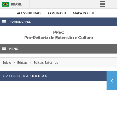
BRASIL
Simplifique!
ACESSIBILIDADE
CONTRASTE
MAPA DO SITE
Comunica BR
PORTAL UFPEL
Participe
ACESSO À INFORMAÇÃO
PREC
Acesso à informação
Pró-Reitoria de Extensão e Cultura
AUDITORIA
Legislação
MENU
COBALTO
Canais
CONCURSOS
Início
Editais
Editais Externos
EDITAIS
INTERNACIONAL
EDITAIS EXTERNOS
OUVIDORIA
PORTARIAS
TELEFONES