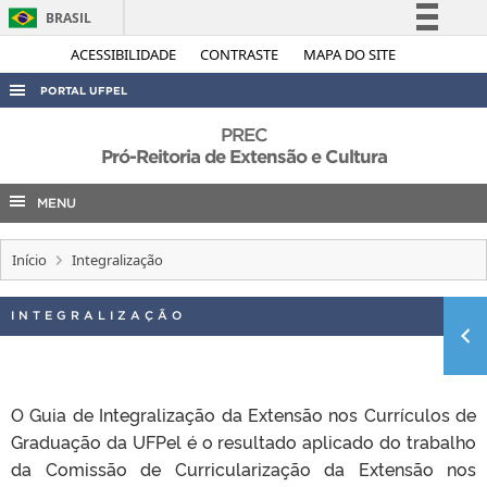
BRASIL
Simplifique!
ACESSIBILIDADE
CONTRASTE
MAPA DO SITE
Comunica BR
PORTAL UFPEL
Participe
ACESSO À INFORMAÇÃO
PREC
Acesso à informação
Pró-Reitoria de Extensão e Cultura
AUDITORIA
Legislação
MENU
COBALTO
Canais
CONCURSOS
Início
Integralização
EDITAIS
INTERNACIONAL
INTEGRALIZAÇÃO
OUVIDORIA
PORTARIAS
O Guia de Integralização da Extensão nos Currículos de
TELEFONES
Graduação da UFPel é o resultado aplicado do trabalho
da Comissão de Curricularização da Extensão nos