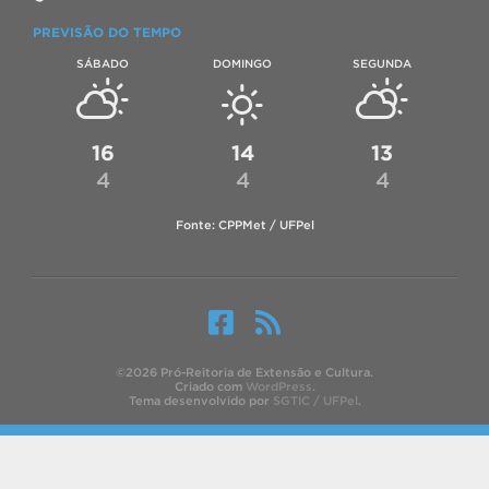
PREVISÃO DO TEMPO
SÁBADO
DOMINGO
SEGUNDA
16
14
13
4
4
4
Fonte: CPPMet / UFPel
©2026 Pró-Reitoria de Extensão e Cultura.
Criado com
WordPress
.
Tema desenvolvido por
SGTIC / UFPel
.